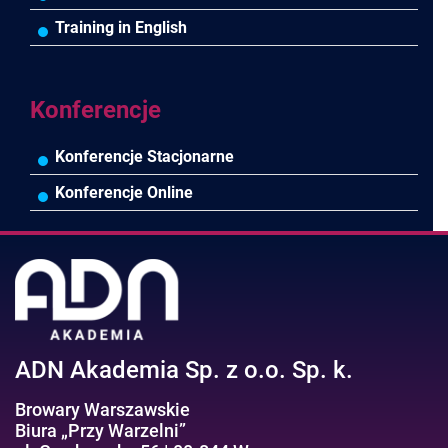
Pozostałe branże
Asystentka/Sekretarka
MS Project/Word/PowerPoint
Training in English
Negocjacje/Sprzedaż/Obsługa Klienta
Bezpieczeństwo/AI GPT
Efektywność osobista//Wellbeing
Konferencje
Konferencje Stacjonarne
Konferencje Online
ADN Akademia Sp. z o.o. Sp. k.
Browary Warszawskie
Biura „Przy Warzelni”