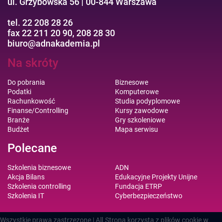
ul. Grzybowska 56 | 00-844 Warszawa
tel. 22 208 28 26
fax 22 211 20 90, 208 28 30
biuro@adnakademia.pl
Na skróty
Do pobrania
Biznesowe
Podatki
Komputerowe
Rachunkowość
Studia podyplomowe
Finanse/Controlling
Kursy zawodowe
Branże
Gry szkoleniowe
Budżet
Mapa serwisu
Polecane
Szkolenia biznesowe
ADN
Akcja Bilans
Edukacyjne Projekty Unijne
Szkolenia controlling
Fundacja ETRP
Szkolenia IT
Cyberbezpieczeństwo
Wszystkie prawa zastrzezone | All
Strona korzysta z plików cookie w