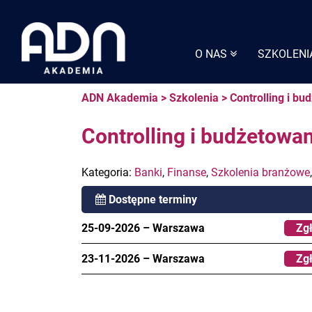
Skip
to
content
O NAS
SZKOLENI
ADN Akademia
>
Szkolenia
>
Controlling i b
Controlling i budżetow
Kategoria:
Banki
,
Finanse
,
Szkolenia branżowe
Dostępne terminy
25-09-2026
–
Warszawa
Zgł
23-11-2026
–
Warszawa
Zgł