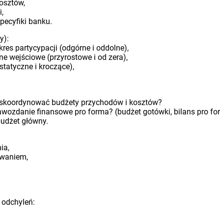
kosztów,
i,
ecyfiki banku.
y):
es partycypacji (odgórne i oddolne),
 wejściowe (przyrostowe i od zera),
statyczne i kroczące),
i skoordynować budżety przychodów i kosztów?
awozdanie finansowe pro forma? (budżet gotówki, bilans pro f
udżet główny.
ia,
owaniem,
 odchyleń: