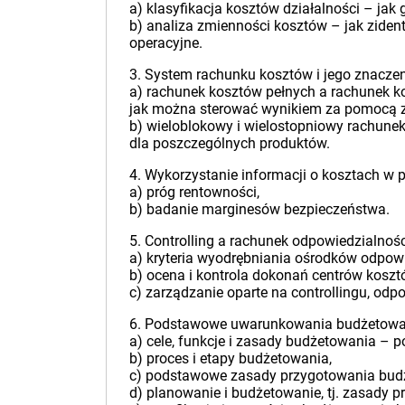
a) klasyfikacja kosztów działalności – ja
b) analiza zmienności kosztów – jak zident
operacyjne.
3. System rachunku kosztów i jego znaczen
a) rachunek kosztów pełnych a rachunek 
jak można sterować wynikiem za pomocą 
b) wieloblokowy i wielostopniowy rachune
dla poszczególnych produktów.
4. Wykorzystanie informacji o kosztach w 
a) próg rentowności,
b) badanie marginesów bezpieczeństwa.
5. Controlling a rachunek odpowiedzialnośc
a) kryteria wyodrębniania ośrodków odpowi
b) ocena i kontrola dokonań centrów kosztów
c) zarządzanie oparte na controllingu, odp
6. Podstawowe uwarunkowania budżetowani
a) cele, funkcje i zasady budżetowania – 
b) proces i etapy budżetowania,
c) podstawowe zasady przygotowania budż
d) planowanie i budżetowanie, tj. zasady p