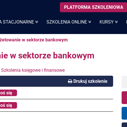
PLATFORMA SZKOLENIOWA
A STACJONARNE
SZKOLENIA ONLINE
KURSY
udżetowanie w sektorze bankowym
anie w sektorze bankowym
,
Szkolenia księgowe i finansowe
Drukuj szkolenie
oś się
oś się