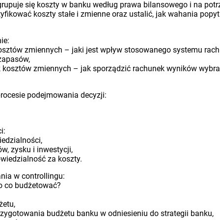
k grupuje się koszty w banku według prawa bilansowego i na pot
yfikować koszty stałe i zmienne oraz ustalić, jak wahania popyt
ie:
kosztów zmiennych – jaki jest wpływ stosowanego systemu rac
zapasów,
k kosztów zmiennych – jak sporządzić rachunek wyników wybra
procesie podejmowania decyzji:
i:
edzialności,
, zysku i inwestycji,
owiedzialność za koszty.
a w controllingu:
po co budżetować?
etu,
rzygotowania budżetu banku w odniesieniu do strategii banku,