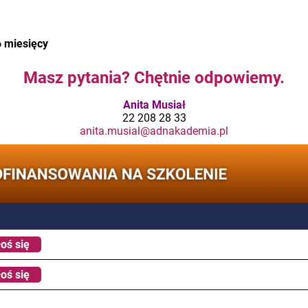
6 miesięcy
Masz pytania? Chętnie odpowiemy.
Anita Musiał
22 208 28 33
anita.musial@adnakademia.pl
oś się
oś się