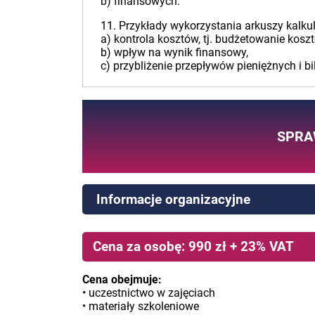
b) finansowych.
11. Przykłady wykorzystania arkuszy kalk
a) kontrola kosztów, tj. budżetowanie kosz
b) wpływ na wynik finansowy,
c) przybliżenie przepływów pieniężnych i bi
SPRA
Informacje organizacyjne
Cena za osobę: 990 zł + 23% VAT
Cena obejmuje:
• uczestnictwo w zajęciach
• materiały szkoleniowe