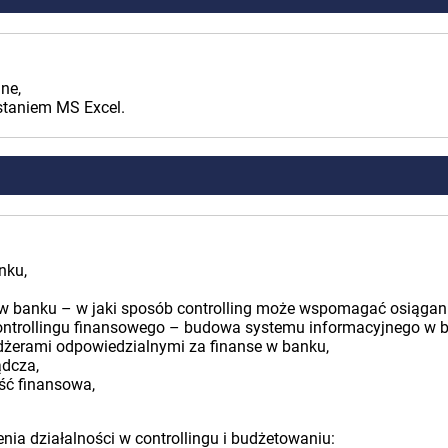
ne,
staniem MS Excel.
nku,
o w banku – w jaki sposób controlling może wspomagać osiągan
 controllingu finansowego – budowa systemu informacyjnego w 
dżerami odpowiedzialnymi za finanse w banku,
ądcza,
ść finansowa,
ia działalności w controllingu i budżetowaniu: