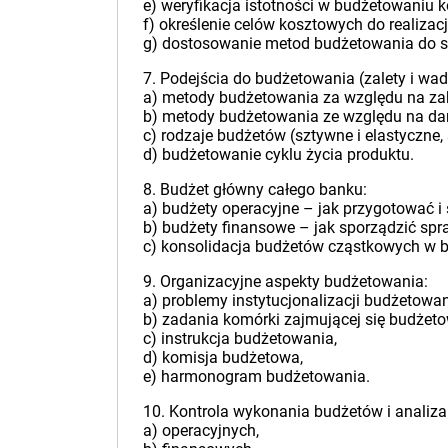
e) weryfikacja istotności w budżetowaniu 
f) określenie celów kosztowych do realizacj
g) dostosowanie metod budżetowania do sp
7. Podejścia do budżetowania (zalety i wad
a) metody budżetowania za względu na zakr
b) metody budżetowania ze względu na dane
c) rodzaje budżetów (sztywne i elastyczne, 
d) budżetowanie cyklu życia produktu.
8. Budżet główny całego banku:
a) budżety operacyjne – jak przygotować 
b) budżety finansowe – jak sporządzić spr
c) konsolidacja budżetów cząstkowych w b
9. Organizacyjne aspekty budżetowania:
a) problemy instytucjonalizacji budżetowan
b) zadania komórki zajmującej się budżet
c) instrukcja budżetowania,
d) komisja budżetowa,
e) harmonogram budżetowania.
10. Kontrola wykonania budżetów i analiza
a) operacyjnych,