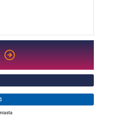
ć
miasta