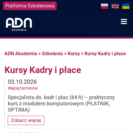
Platforma Szkoleniowa
Skip
to
content
ADN Akademia
>
Szkolenia
>
Kursy
>
Kursy Kadry i płace
Kursy Kadry i płace
03.10.2026
Więcej terminów
Specjalista ds. kadr i płac (64 h) – praktyczny
kurs z modułem komputerowym (PŁATNIK,
OPTIMA)
Zobacz więcej