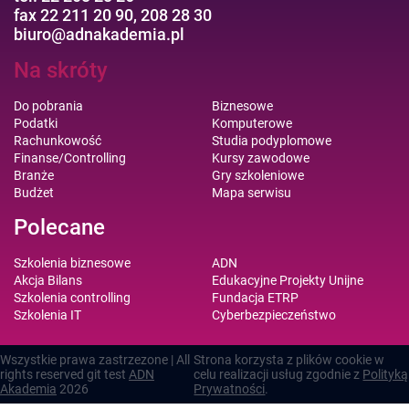
fax 22 211 20 90, 208 28 30
biuro@adnakademia.pl
Na skróty
Do pobrania
Biznesowe
Podatki
Komputerowe
Rachunkowość
Studia podyplomowe
Finanse/Controlling
Kursy zawodowe
Branże
Gry szkoleniowe
Budżet
Mapa serwisu
Polecane
Szkolenia biznesowe
ADN
Akcja Bilans
Edukacyjne Projekty Unijne
Szkolenia controlling
Fundacja ETRP
Szkolenia IT
Cyberbezpieczeństwo
Wszystkie prawa zastrzezone | All
Strona korzysta z plików cookie w
rights reserved git test
ADN
celu realizacji usług zgodnie z
Polityką
Akademia
2026
Prywatności
.