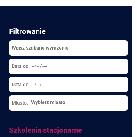
Pages
Filtrowanie
Data od:
Data do:
Miasto:
Szkolenia stacjonarne