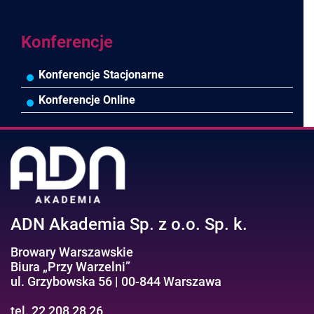
Negocjacje/Sprzedaż/Obsługa Klienta
Bezpieczeństwo/AI GPT
Efektywność osobista//Wellbeing
Konferencje
Konferencje Stacjonarne
Konferencje Online
ADN Akademia Sp. z o.o. Sp. k.
Browary Warszawskie
Biura „Przy Warzelni”
ul. Grzybowska 56 | 00-844 Warszawa
tel. 22 208 28 26