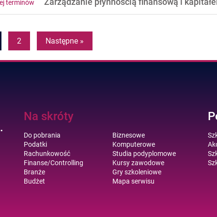
Zarządzanie płynnością finansową i kapita
ej terminów
2
Następne »
Na skróty
P
.
Do pobrania
Biznesowe
Sz
Podatki
Komputerowe
Akc
Rachunkowość
Studia podyplomowe
Szk
Finanse/Controlling
Kursy zawodowe
Szk
Branże
Gry szkoleniowe
Budżet
Mapa serwisu