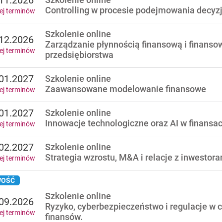
11.2026
Controlling w procesie podejmowania decyz
ej terminów
Szkolenie online
12.2026
Zarządzanie płynnością finansową i finans
ej terminów
przedsiębiorstwa
01.2027
Szkolenie online
Zaawansowane modelowanie finansowe
ej terminów
01.2027
Szkolenie online
Innowacje technologiczne oraz AI w finansa
ej terminów
02.2027
Szkolenie online
Strategia wzrostu, M&A i relacje z inwestor
ej terminów
OŚĆ
Szkolenie online
09.2026
Ryzyko, cyberbezpieczeństwo i regulacje w 
ej terminów
finansów.