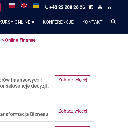
+48 22 208 28 26
KURSY ONLINE
KONFERENCJE
KONTAKT
e
>
Online Finanse
orów finansowych i
Zobacz więcej
konsekwencje decyzji.
Zobacz więcej
ransformacja Biznesu