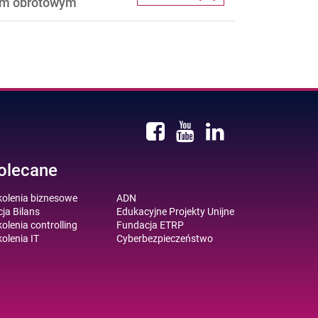
łem obrotowym
olecane
kolenia biznesowe
ADN
ja Bilans
Edukacyjne Projekty Unijne
olenia controlling
Fundacja ETRP
olenia IT
Cyberbezpieczeństwo