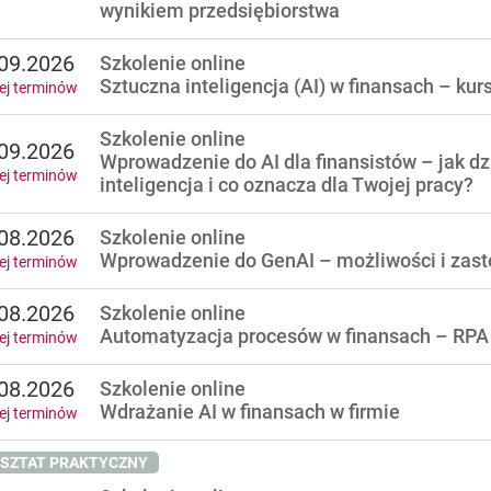
wynikiem przedsiębiorstwa
09.2026
Szkolenie online
Sztuczna inteligencja (AI) w finansach – kur
ej terminów
Szkolenie online
09.2026
Wprowadzenie do AI dla finansistów – jak dz
ej terminów
inteligencja i co oznacza dla Twojej pracy?
08.2026
Szkolenie online
Wprowadzenie do GenAI – możliwości i zast
ej terminów
08.2026
Szkolenie online
Automatyzacja procesów w finansach – RPA i
ej terminów
08.2026
Szkolenie online
Wdrażanie AI w finansach w firmie
ej terminów
SZTAT PRAKTYCZNY