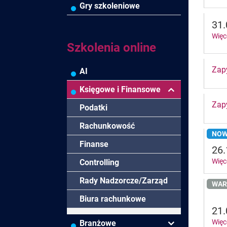
Gry szkoleniowe
Negocjacje/Sprzedaż/Obsługa
Project/Word/PowerPoint
Klienta
31.
Bezpieczeństwo/AI GPT
Efektywność
Więc
osobista/Wellbeing
Szkolenia online
Zapy
AI
Księgowe i Finansowe
Zapy
Podatki
Rachunkowość
NOW
Finanse
26.
Więc
Controlling
Rady Nadzorcze/Zarząd
WAR
Biura rachunkowe
21.
Więc
Branżowe