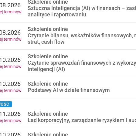
Szkolenie online
08.2026
Sztuczna Inteligencja (AI) w finansach – za
ej terminów
analityce i raportowaniu
Szkolenie online
08.2026
Czytanie bilansu, wskaźników finansowych, 
ej terminów
strat, cash flow
Szkolenie online
10.2026
Czytanie sprawozdań finansowych z wykorzy
ej terminów
inteligencji (AI)
10.2026
Szkolenie online
Podstawy AI w dziale finansowym
ej terminów
OŚĆ
11.2026
Szkolenie online
Ład korporacyjny, zarządzanie ryzykiem i au
ej terminów
10.2026
Szkolenie online