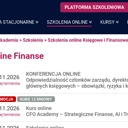
PLATFORMA SZKOLENIOWA
A STACJONARNE
SZKOLENIA ONLINE
KURSY
kademia
>
Szkolenia
>
Szkolenia online Księgowe i Finansow
ine Finanse
KONFERENCJA ONLINE
11.2026
Odpowiedzialność członków zarządu, dyrekt
ej terminów
głównych księgowych – obowiązki, ryzyka i 
MOCJA
KURS 12 DNIOWY
11.2026
Kurs online
CFO Academy – Strategiczne Finanse, AI i T
ej terminów
Szkolenie online