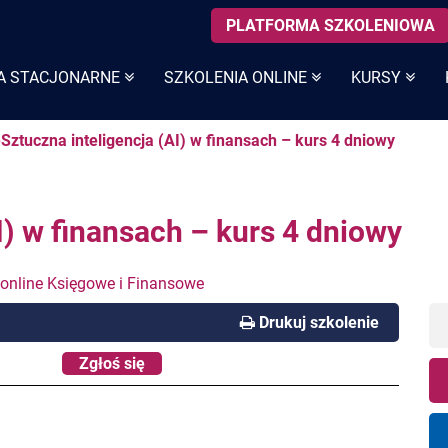
PLATFORMA SZKOLENIOWA
A STACJONARNE
SZKOLENIA ONLINE
KURSY
Sztuczna inteligencja (AI) w finansach – kurs 4 dniowy
I) w finansach – kurs 4 dniowy
 online Księgowe i Finansowe
Drukuj szkolenie
Zgłoś się