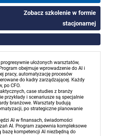
Zobacz szkolenie w formie
stacjonarnej
h progresywnie ułożonych warsztatów,
 Program obejmuje wprowadzenie do AI i
ej pracy, automatyzację procesów
kierowane do kadry zarządzającej. Każdy
w, po CFO.
aktycznych, case studies z branży
 przykłady i scenariusze są specjalnie
dardy branżowe. Warsztaty budują
matyzacji, po strategiczne planowanie
zędzi AI w finansach, świadomości
iązań AI. Program zapewnia kompleksowe
ą bazę kompetencji AI niezbędną do