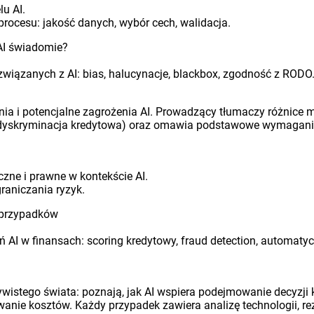
u AI.
 procesu: jakość danych, wybór cech, walidacja.
 AI świadomie?
iązanych z AI: bias, halucynacje, blackbox, zgodność z RODO
nia i potencjalne zagrożenia AI. Prowadzący tłumaczy różnice m
 dyskryminacja kredytowa) oraz omawia podstawowe wymagania
czne i prawne w kontekście AI.
raniczania ryzyk.
d przypadków
AI w finansach: scoring kredytowy, fraud detection, automatycz
zywistego świata: poznają, jak AI wspiera podejmowanie decyzj
anie kosztów. Każdy przypadek zawiera analizę technologii, rez