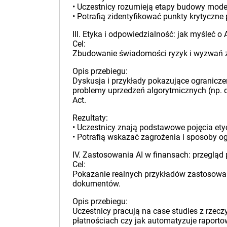
• Uczestnicy rozumieją etapy budowy model
• Potrafią zidentyfikować punkty krytyczne
III. Etyka i odpowiedzialność: jak myśleć o
Cel:
Zbudowanie świadomości ryzyk i wyzwań zw
Opis przebiegu:
Dyskusja i przykłady pokazujące ogranicze
problemy uprzedzeń algorytmicznych (np.
Act.
Rezultaty:
• Uczestnicy znają podstawowe pojęcia ety
• Potrafią wskazać zagrożenia i sposoby og
IV. Zastosowania AI w finansach: przeglą
Cel:
Pokazanie realnych przykładów zastosowań 
dokumentów.
Opis przebiegu:
Uczestnicy pracują na case studies z rzec
płatnościach czy jak automatyzuje raportow