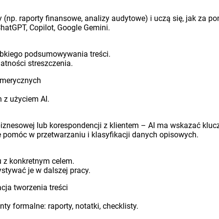
(np. raporty finansowe, analizy audytowe) i uczą się, jak za p
ChatGPT, Copilot, Google Gemini.
zybkiego podsumowywania treści.
atności streszczenia.
numerycznych
 z użyciem AI.
biznesowej lub korespondencji z klientem – AI ma wskazać kluc
oże pomóc w przetwarzaniu i klasyfikacji danych opisowych.
tu z konkretnym celem.
ystywać je w dalszej pracy.
ja tworzenia treści
 formalne: raporty, notatki, checklisty.