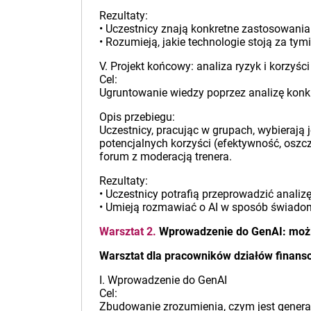
Rezultaty:
• Uczestnicy znają konkretne zastosowania
• Rozumieją, jakie technologie stoją za tym
V. Projekt końcowy: analiza ryzyk i korzyśc
Cel:
Ugruntowanie wiedzy poprzez analizę konkr
Opis przebiegu:
Uczestnicy, pracując w grupach, wybierają 
potencjalnych korzyści (efektywność, oszcz
forum z moderacją trenera.
Rezultaty:
• Uczestnicy potrafią przeprowadzić analiz
• Umieją rozmawiać o AI w sposób świadomy
Warsztat 2.
Wprowadzenie do GenAI: możli
Warsztat dla pracowników działów finans
I. Wprowadzenie do GenAI
Cel:
Zbudowanie zrozumienia, czym jest generat