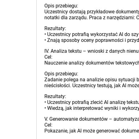
Opis przebiegu:
Uczestnicy dostają przykładowe dokumenty 
notatki dla zarządu. Praca z narzędziami: 
Rezultaty:
• Uczestnicy potrafią wykorzystać AI do s
• Znają sposoby oceny poprawności i przyd
IV. Analiza tekstu – wnioski z danych nie
Cel:
Nauczenie analizy dokumentów tekstowych
Opis przebiegu:
Zadanie polega na analizie opisu sytuacji 
nieścisłości. Uczestnicy testują, jak AI m
Rezultaty:
• Uczestnicy potrafią zlecić AI analizę teks
• Wiedzą, jak interpretować wyniki i wykorz
V. Generowanie dokumentów – automatyzac
Cel:
Pokazanie, jak AI może generować dokumenty