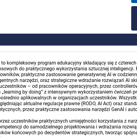
o to kompleksowy program edukacyjny składający się z czterec
sowych do praktycznego wykorzystania sztucznej inteligencji.
wników, praktyczne zastosowanie generatywnej AI w codzienn
gentnych narzędzi, oraz strategiczne wdrażanie rozwiązań AI s
l uczestników – od pracowników operacyjnych, przez controlleró
u „learning by doing” z intensywnym wykorzystaniem ćwiczeń pr
średnio aplikowalnych w organizacjach uczestników. Wszystkie
lędniając aktualne regulacje prawne (RODO, AI Act) oraz stan
ycznych, przez praktyczne zastosowania narzędzi GenAI i auto
przez uczestników praktycznych umiejętności korzystania z nar
 kompetencji do samodzielnego projektowania i wdrażania rozw
wników końcowych po decydentów strategicznych, tworząc spójn