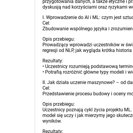
przygotowania danych, a także etyczne i p
dyskusją nad korzyściami oraz ryzykami w
I. Wprowadzenie do AI i ML: czym jest sztu
Cel:
Zbudowanie wspólnego języka i zrozumienia 
Opis przebiegu:
Prowadzący wprowadzi uczestników w świat 
regresji od NLP, jak wygląda krótka histor
Rezultaty:
• Uczestnicy rozumieją podstawową termino
• Potrafią rozróżnić główne typy modeli i w
II. Jak działa uczenie maszynowe? – od d
Cel:
Przedstawienie procesu budowy i oceny mode
Opis przebiegu:
Uczestnicy poznają cykl życia projektu ML
model się uczy i jak mierzymy jego skutec
wyników.
Rezultaty: