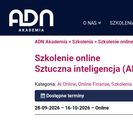
Skip
to
content
O NAS
SZKOLENI
ADN Akademia
>
Szkolenia
>
Szkolenie online
Szkolenie online
Sztuczna inteligencja (A
Kategoria:
AI Online
,
Online Finanse
,
Szkolenia
Dostępne terminy
28-09-2026
–
16-10-2026
–
Online