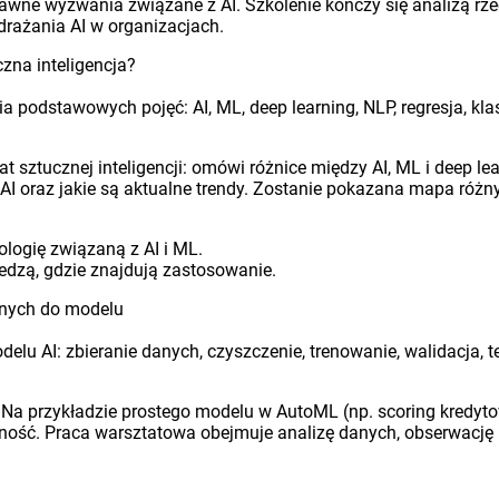
rawne wyzwania związane z AI. Szkolenie kończy się analizą r
drażania AI w organizacjach.
czna inteligencja?
podstawowych pojęć: AI, ML, deep learning, NLP, regresja, klas
sztucznej inteligencji: omówi różnice między AI, ML i deep le
ia AI oraz jakie są aktualne trendy. Zostanie pokazana mapa róż
logię związaną z AI i ML.
iedzą, gdzie znajdują zastosowanie.
anych do modelu
lu AI: zbieranie danych, czyszczenie, trenowanie, walidacja, t
. Na przykładzie prostego modelu w AutoML (np. scoring kredyto
zność. Praca warsztatowa obejmuje analizę danych, obserwację