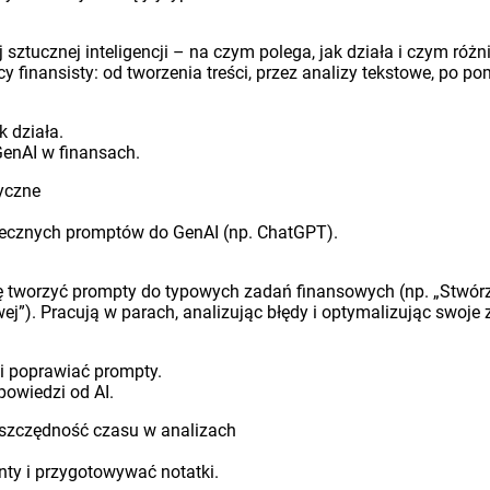
ztucznej inteligencji – na czym polega, jak działa i czym różn
y finansisty: od tworzenia treści, przez analizy tekstowe, po 
k działa.
GenAI w finansach.
yczne
ecznych promptów do GenAI (np. ChatGPT).
ię tworzyć prompty do typowych zadań finansowych (np. „Stwó
ej”). Pracują w parach, analizując błędy i optymalizując swoje 
 i poprawiać prompty.
powiedzi od AI.
 oszczędność czasu w analizach
ty i przygotowywać notatki.