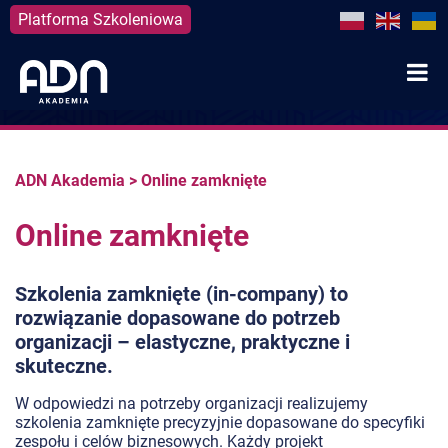
Platforma Szkoleniowa
Skip
to
content
ADN Akademia
>
Online zamknięte
Online zamknięte
Szkolenia zamknięte (in-company) to
rozwiązanie dopasowane do potrzeb
organizacji – elastyczne, praktyczne i
skuteczne.
W odpowiedzi na potrzeby organizacji realizujemy
szkolenia zamknięte precyzyjnie dopasowane do specyfiki
zespołu i celów biznesowych. Każdy projekt