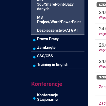
Pozostałe branże
Prawo pracy
365/SharePoint/Bazy
SZK
danych
24.
Asystentka/Sekretarka
MS
Więc
Negocjacje/Sprzedaż/Obsługa
Project/Word/PowerPoint
Klienta
24.
Bezpieczeństwo/AI GPT
Więc
Efektywność
osobista//Wellbeing
Prawo Pracy
26.
Zamknięte
Więc
SSC/GBS
24.
Training in English
Więc
SZK
Konferencje
Zapy
Konferencje
Stacjonarne
Zapy