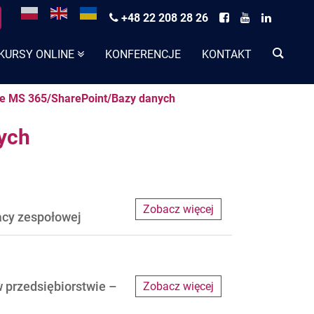
+48 22 208 28 26
KURSY ONLINE
KONFERENCJE
KONTAKT
ne MS 365/SharePoint/Bazy danych
ych
Zobacz więcej
acy zespołowej
 przedsiębiorstwie –
Zobacz więcej