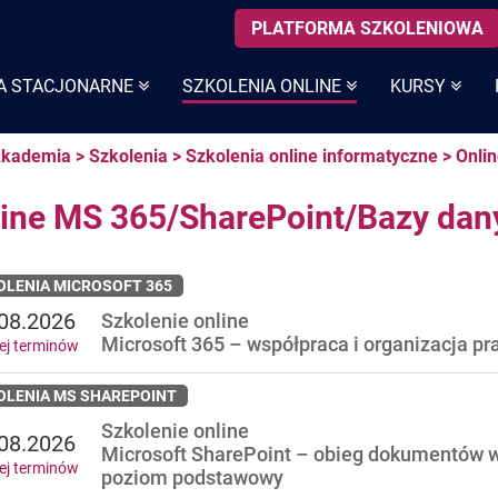
PLATFORMA SZKOLENIOWA
A STACJONARNE
SZKOLENIA ONLINE
KURSY
kademia
>
Szkolenia
>
Szkolenia online informatyczne
>
Onli
ine MS 365/SharePoint/Bazy dan
OLENIA MICROSOFT 365
08.2026
Szkolenie online
Microsoft 365 – współpraca i organizacja pr
ej terminów
OLENIA MS SHAREPOINT
Szkolenie online
08.2026
Microsoft SharePoint – obieg dokumentów w
ej terminów
poziom podstawowy