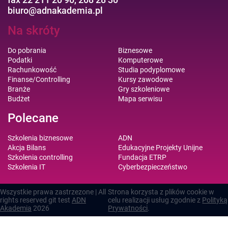
biuro@adnakademia.pl
Na skróty
Do pobrania
Biznesowe
Podatki
Komputerowe
Rachunkowość
Studia podyplomowe
Finanse/Controlling
Kursy zawodowe
Branże
Gry szkoleniowe
Budżet
Mapa serwisu
Polecane
Szkolenia biznesowe
ADN
Akcja Bilans
Edukacyjne Projekty Unijne
Szkolenia controlling
Fundacja ETRP
Szkolenia IT
Cyberbezpieczeństwo
Wszystkie prawa zastrzezone | All
Strona korzysta z plików cookie w
rights reserved git test
ADN
celu realizacji usług zgodnie z
Polityką
Akademia
2026
Prywatności
.