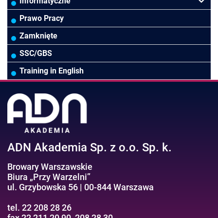
Controlling
HoReCa
Kadry i płace
Przywództwo/Zarządzanie
Informatyczne
Rady Nadzorcze/Zarząd
TSL
Prawo
Zarządzanie projektami/Procesami
MS Excel/Makra/VBA
Prawo Pracy
Biura rachunkowe
Ubezpieczenia
Podatki
HR/Zarządzanie Kapitałem Ludzkim
Online Power BI/Power Query/Dashboardy
Zamknięte
Wodociągi/Kanalizacja
Pozostałe
Prawo pracy
MS 365/SharePoint/Bazy danych
SSC/GBS
Pozostałe branże
Asystentka/Sekretarka
MS Project/Word/PowerPoint
Training in English
Negocjacje/Sprzedaż/Obsługa Klienta
Bezpieczeństwo/AI GPT
Efektywność osobista//Wellbeing
ADN Akademia Sp. z o.o. Sp. k.
Browary Warszawskie
Biura „Przy Warzelni”
ul. Grzybowska 56 | 00-844 Warszawa
tel. 22 208 28 26
fax 22 211 20 90, 208 28 30