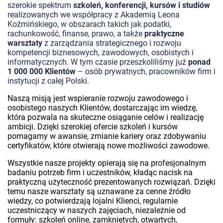
szerokie spektrum
szkoleń, konferencji, kursów i studiów
realizowanych we współpracy z Akademią Leona
Koźmińskiego, w obszarach takich jak podatki,
rachunkowość, finanse, prawo, a także
praktyczne
warsztaty
z zarządzania strategicznego i rozwoju
kompetencji biznesowych, zawodowych, osobistych i
informatycznych. W tym czasie przeszkoliliśmy już
ponad
1 000 000 Klientów
– osób prywatnych, pracowników firm i
instytucji z całej Polski.
Naszą misją jest wspieranie rozwoju zawodowego i
osobistego naszych Klientów, dostarczając im wiedzę,
która pozwala na skuteczne osiąganie celów i realizację
ambicji. Dzięki szerokiej ofercie szkoleń i kursów
pomagamy w awansie, zmianie kariery oraz zdobywaniu
certyfikatów, które otwierają nowe możliwości zawodowe.
Wszystkie nasze projekty opierają się na profesjonalnym
badaniu potrzeb firm i uczestników, kładąc nacisk na
praktyczną użyteczność prezentowanych rozwiązań. Dzięki
temu nasze warsztaty są uznawane za cenne źródło
wiedzy, co potwierdzają lojalni Klienci, regularnie
uczestniczący w naszych zajęciach, niezależnie od
formuły: szkoleń online, zamkniętych, otwartych,