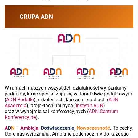
GRUPA ADN
W ramach naszych wszystkich działalności wyróżniamy
podmioty, które specjalizują się w doradztwie podatkowym
(
ADN Podatki
), szkoleniach, kursach i studiach (
ADN
Akademia
), projektach unijnych (
Instytut ADN
)
oraz w wynajmie sal konferencyjnych (
ADN Centrum
Konferencyjne
).
A
D
N
–
Ambicja
,
Doświadczenie
,
Nowoczesność
.
To cechy,
które nas wyróżniają. Ambitnie podchodzimy do każdego