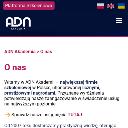
Platforma Szkoleniowa
Skip
to
content
ADN Akademia
>
O nas
O nas
Witamy w ADN Akademii –
największej firmie
szkoleniowej
w Polsce, uhonorowanej
licznymi,
prestiżowymi nagrodami
. Przyznane wyróżnienia
potwierdzają nasze zaangażowanie w świadczenie usług
na najwyższym poziomie.
Sprawdź nasze osiągnięcia
TUTAJ
Od 2007 roku dostarczamy praktyczną wiedzę, oferując