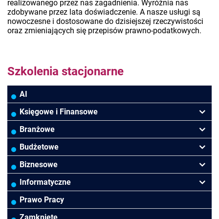
realizowanego przez nas zagadnienia. Wyróżnia nas
zdobywane przez lata doświadczenie. A nasze usługi są
nowoczesne i dostosowane do dzisiejszej rzeczywistości
oraz zmieniających się przepisów prawno-podatkowych.
Szkolenia stacjonarne
AI
Księgowe i Finansowe
Podatki VAT/CIT/PIT
Branżowe
Rachunkowość
Banki
Budżetowe
Finanse
Budowlana/Deweloperska
Rachunkowość budżetowa
Biznesowe
Controlling
HoReCa
Kadry i płace
Przywództwo/Zarządzanie
Informatyczne
Rady Nadzorcze/Zarząd
TSL
Prawo
Zarządzanie projektami/Procesami
MS Excel/Makra/VBA
Prawo Pracy
Biura rachunkowe
Ubezpieczenia
Podatki
HR/Zarządzanie Kapitałem Ludzkim
Power BI/Power Query/Dashboardy
Zamknięte