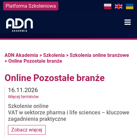
Platforma Szkoleniowa
Skip
to
content
ADN Akademia
>
Szkolenia
>
Szkolenia online branżowe
>
Online Pozostałe branże
Online Pozostałe branże
16.11.2026
Więcej terminów
Szkolenie online
VAT w sektorze pharma i life sciences – kluczowe
zagadnienia praktyczne
Zobacz więcej