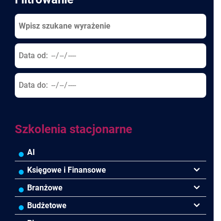
Data od:
Data do:
Szkolenia stacjonarne
AI
Księgowe i Finansowe
Podatki VAT/CIT/PIT
Branżowe
Rachunkowość
Banki
Budżetowe