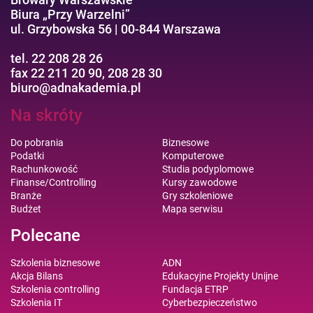
Biura „Przy Warzelni”
ul. Grzybowska 56 | 00-844 Warszawa
tel. 22 208 28 26
fax 22 211 20 90, 208 28 30
biuro@adnakademia.pl
Na skróty
Do pobrania
Biznesowe
Podatki
Komputerowe
Rachunkowość
Studia podyplomowe
Finanse/Controlling
Kursy zawodowe
Branże
Gry szkoleniowe
Budżet
Mapa serwisu
Polecane
Szkolenia biznesowe
ADN
Akcja Bilans
Edukacyjne Projekty Unijne
Szkolenia controlling
Fundacja ETRP
Szkolenia IT
Cyberbezpieczeństwo