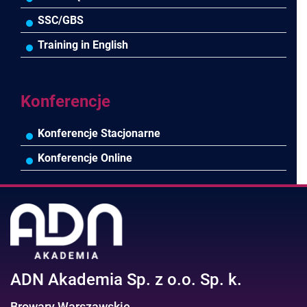
Pozostałe
Prawo pracy
MS 365/SharePoint/Bazy danych
SSC/GBS
Asystentka/Sekretarka
MS Project/Word/PowerPoint
Training in English
Negocjacje/Sprzedaż/Obsługa Klienta
Bezpieczeństwo/AI GPT
Efektywność osobista//Wellbeing
Konferencje
Konferencje Stacjonarne
Konferencje Online
ADN Akademia Sp. z o.o. Sp. k.
Browary Warszawskie