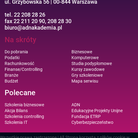
ul. Grzybowska 56 | 00-844 Warszawa
tel. 22 208 28 26
fax 22 211 20 90, 208 28 30
biuro@adnakademia.pl
Na skróty
Do pobrania
Biznesowe
Podatki
Komputerowe
Rachunkowość
Studia podyplomowe
Finanse/Controlling
Kursy zawodowe
Branże
Gry szkoleniowe
Budżet
Mapa serwisu
Polecane
Szkolenia biznesowe
ADN
Akcja Bilans
Edukacyjne Projekty Unijne
Szkolenia controlling
Fundacja ETRP
Szkolenia IT
Cyberbezpieczeństwo
Wszystkie prawa zastrzezone | All
Strona korzysta z plików cookie w