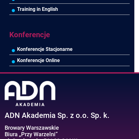
Pozostałe branże
Asystentka/Sekretarka
MS Project/Word/PowerPoint
Training in English
Negocjacje/Sprzedaż/Obsługa Klienta
Bezpieczeństwo/AI GPT
Efektywność osobista//Wellbeing
Konferencje
Konferencje Stacjonarne
Konferencje Online
ADN Akademia Sp. z o.o. Sp. k.
Browary Warszawskie
Biura „Przy Warzelni”