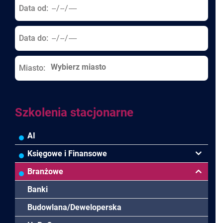
Data od:
Data do:
Miasto:
Szkolenia stacjonarne
AI
Księgowe i Finansowe
Podatki VAT/CIT/PIT
Branżowe
Rachunkowość
Banki
Finanse
Budowlana/Deweloperska