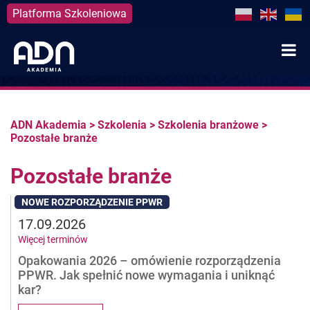
Platforma Szkoleniowa
Skip
to
content
ADN Akademia
>
Szkolenia
>
Szkolenia branżowe
>
Pozostałe branże
Pozostałe branże
NOWE ROZPORZĄDZENIE PPWR
17.09.2026
Więcej terminów
Opakowania 2026 – omówienie rozporządzenia
PPWR. Jak spełnić nowe wymagania i uniknąć
kar?