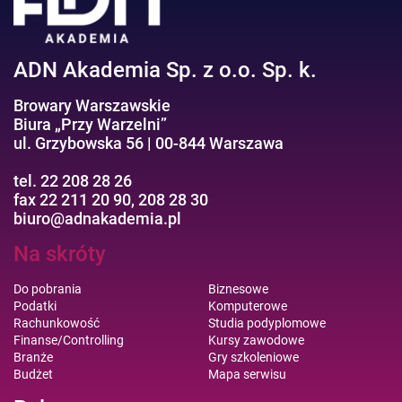
ADN Akademia Sp. z o.o. Sp. k.
Browary Warszawskie
Biura „Przy Warzelni”
ul. Grzybowska 56 | 00-844 Warszawa
tel. 22 208 28 26
fax 22 211 20 90, 208 28 30
biuro@adnakademia.pl
Na skróty
Do pobrania
Biznesowe
Podatki
Komputerowe
Rachunkowość
Studia podyplomowe
Finanse/Controlling
Kursy zawodowe
Branże
Gry szkoleniowe
Budżet
Mapa serwisu