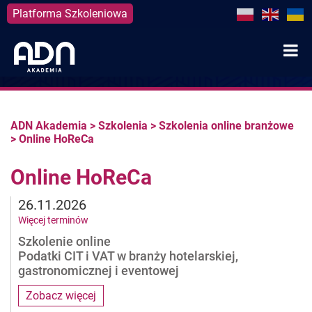
Platforma Szkoleniowa
Skip
to
content
ADN Akademia
>
Szkolenia
>
Szkolenia online branżowe
>
Online HoReCa
Online HoReCa
26.11.2026
Więcej terminów
Szkolenie online
Podatki CIT i VAT w branży hotelarskiej,
gastronomicznej i eventowej
Zobacz więcej