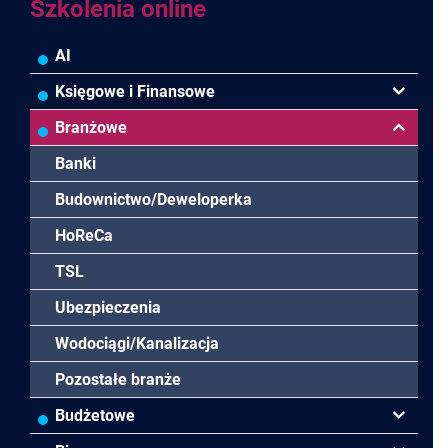
Szkolenia online
AI
Księgowe i Finansowe
Podatki
Branżowe
Rachunkowość
Banki
Finanse
Budownictwo/Deweloperka
Controlling
HoReCa
Rady Nadzorcze/Zarząd
TSL
Biura rachunkowe
Ubezpieczenia
Wodociągi/Kanalizacja
Pozostałe branże
Budżetowe