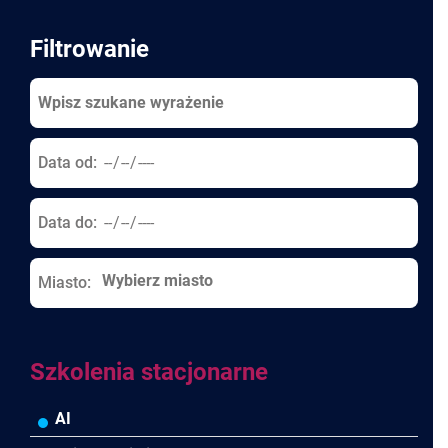
Filtrowanie
Data od:
Data do:
Miasto:
Szkolenia stacjonarne
AI