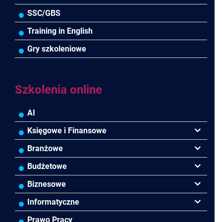
SSC/GBS
Training in English
Gry szkoleniowe
Szkolenia online
AI
Księgowe i Finansowe
Podatki
Branżowe
Rachunkowość
Banki
Budżetowe
Finanse
Budownictwo/Deweloperka
Rachunkowość Budżetowa
Biznesowe
Controlling
HoReCa
Kadry i płace
Przywództwo/Zarządzanie
Informatyczne
Rady Nadzorcze/Zarząd
TSL
Prawo
Zarządzanie projektami/Procesami
MS Excel/Makra/VBA
Prawo Pracy