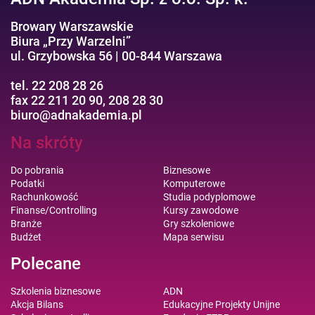
Browary Warszawskie
Biura „Przy Warzelni”
ul. Grzybowska 56 | 00-844 Warszawa
tel. 22 208 28 26
fax 22 211 20 90, 208 28 30
biuro@adnakademia.pl
Na skróty
Do pobrania
Biznesowe
Podatki
Komputerowe
Rachunkowość
Studia podyplomowe
Finanse/Controlling
Kursy zawodowe
Branże
Gry szkoleniowe
Budżet
Mapa serwisu
Polecane
Szkolenia biznesowe
ADN
Akcja Bilans
Edukacyjne Projekty Unijne