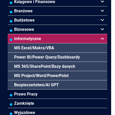
Księgowe i Finansowe
Podatki VAT/CIT/PIT
Branżowe
Rachunkowość
Banki
Budżetowe
Finanse
Budowlana/Deweloperska
Rachunkowość budżetowa
Biznesowe
Controlling
HoReCa
Kadry i płace
Przywództwo/Zarządzanie
Informatyczne
Rady Nadzorcze/Zarząd
TSL
Prawo
Zarządzanie projektami/Procesami
MS Excel/Makra/VBA
Biura rachunkowe
Ubezpieczenia
Podatki
HR/Zarządzanie Kapitałem Ludzkim
Power BI/Power Query/Dashboardy
Prawo-Kadry i płace
Wodociągi/Kanalizacja
Pozostałe
Prawo pracy
MS 365/SharePoint/Bazy danych
Pozostałe branże
Asystentka/Sekretarka
MS Project/Word/PowerPoint
Negocjacje/Sprzedaż/Obsługa Klienta
Bezpieczeństwo/AI GPT
Efektywność osobista/Wellbeing
Prawo Pracy
Zamknięte
Wyjazdowe