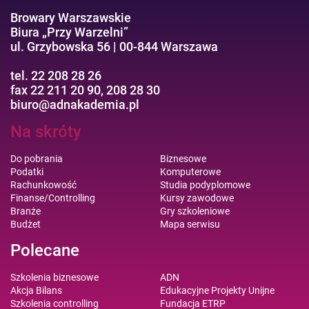
Browary Warszawskie
Biura „Przy Warzelni”
ul. Grzybowska 56 | 00-844 Warszawa
tel. 22 208 28 26
fax 22 211 20 90, 208 28 30
biuro@adnakademia.pl
Na skróty
Do pobrania
Biznesowe
Podatki
Komputerowe
Rachunkowość
Studia podyplomowe
Finanse/Controlling
Kursy zawodowe
Branże
Gry szkoleniowe
Budżet
Mapa serwisu
Polecane
Szkolenia biznesowe
ADN
Akcja Bilans
Edukacyjne Projekty Unijne
Szkolenia controlling
Fundacja ETRP