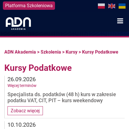
Platforma Szkoleniowa
Skip
to
content
ADN Akademia
>
Szkolenia
>
Kursy
>
Kursy Podatkowe
Kursy Podatkowe
26.09.2026
Więcej terminów
Specjalista ds. podatków (48 h) kurs w zakresie
podatku VAT, CIT, PIT – kurs weekendowy
Zobacz więcej
10.10.2026