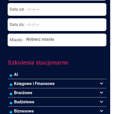
Data od:
Data do:
Miasto:
Szkolenia stacjonarne
AI
Księgowe i Finansowe
Podatki VAT/CIT/PIT
Branżowe
Rachunkowość
Banki
Budżetowe
Finanse
Budowlana/Deweloperska
Rachunkowość budżetowa
Biznesowe