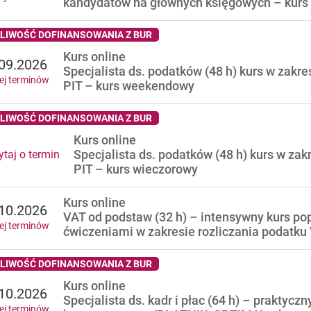
kandydatów na głównych księgowych – kurs
LIWOŚĆ DOFINANSOWANIA Z BUR
Kurs online
09.2026
Specjalista ds. podatków (48 h) kurs w zakre
ej terminów
PIT – kurs weekendowy
LIWOŚĆ DOFINANSOWANIA Z BUR
Kurs online
Specjalista ds. podatków (48 h) kurs w zak
taj o termin
PIT – kurs wieczorowy
Kurs online
10.2026
VAT od podstaw (32 h) – intensywny kurs po
ej terminów
ćwiczeniami w zakresie rozliczania podatku
LIWOŚĆ DOFINANSOWANIA Z BUR
Kurs online
10.2026
Specjalista ds. kadr i płac (64 h) – praktyc
ej terminów