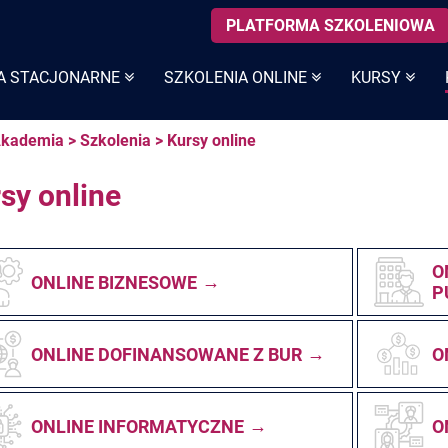
PLATFORMA SZKOLENIOWA
A STACJONARNE
SZKOLENIA ONLINE
KURSY
kademia
>
Szkolenia
>
Kursy online
sy online
O
ONLINE BIZNESOWE
P
ONLINE DOFINANSOWANE Z BUR
O
ONLINE INFORMATYCZNE
O