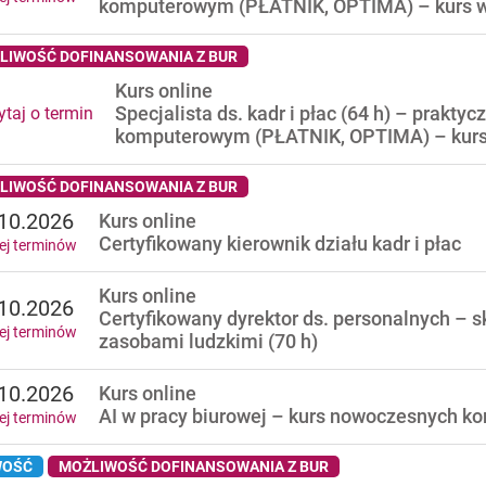
komputerowym (PŁATNIK, OPTIMA) – kurs
LIWOŚĆ DOFINANSOWANIA Z BUR
Kurs online
Specjalista ds. kadr i płac (64 h) – prakty
taj o termin
komputerowym (PŁATNIK, OPTIMA) – kurs
LIWOŚĆ DOFINANSOWANIA Z BUR
10.2026
Kurs online
Certyfikowany kierownik działu kadr i płac
ej terminów
Kurs online
10.2026
Certyfikowany dyrektor ds. personalnych – 
ej terminów
zasobami ludzkimi (70 h)
10.2026
Kurs online
AI w pracy biurowej – kurs nowoczesnych k
ej terminów
OŚĆ
MOŻLIWOŚĆ DOFINANSOWANIA Z BUR