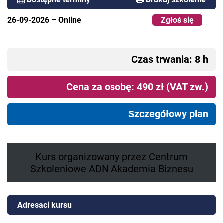
26-09-2026
–
Online
Zgłoś się
Czas trwania: 8 h
Cena za osobę: 490 zł (VAT zw.)
Szczegółowy plan
Kurs organizowany przez Centrum
Szkoleniowe ADN Akademia Biznesu
Adresaci kursu