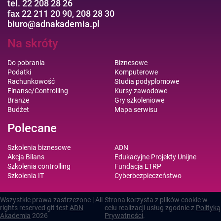
tel. 22 208 28 26
fax 22 211 20 90, 208 28 30
biuro@adnakademia.pl
Na skróty
Do pobrania
Biznesowe
Podatki
Komputerowe
Rachunkowość
Studia podyplomowe
Finanse/Controlling
Kursy zawodowe
Branże
Gry szkoleniowe
Budżet
Mapa serwisu
Polecane
Szkolenia biznesowe
ADN
Akcja Bilans
Edukacyjne Projekty Unijne
Szkolenia controlling
Fundacja ETRP
Szkolenia IT
Cyberbezpieczeństwo
Wszystkie prawa zastrzezone | All
Strona korzysta z plików cookie w
rights reserved git test
ADN
celu realizacji usług zgodnie z
Polityką
Akademia
2026
Prywatności
.