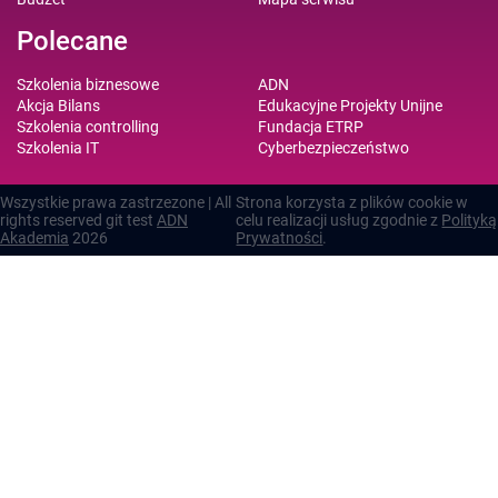
Polecane
Szkolenia biznesowe
ADN
Akcja Bilans
Edukacyjne Projekty Unijne
Szkolenia controlling
Fundacja ETRP
Szkolenia IT
Cyberbezpieczeństwo
Wszystkie prawa zastrzezone | All
Strona korzysta z plików cookie w
rights reserved git test
ADN
celu realizacji usług zgodnie z
Polityką
Akademia
2026
Prywatności
.