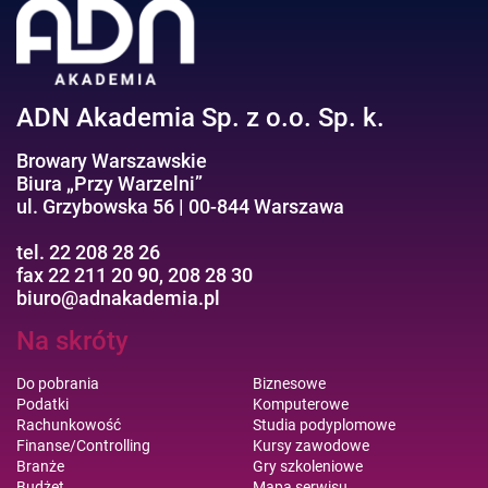
ADN Akademia Sp. z o.o. Sp. k.
Browary Warszawskie
Biura „Przy Warzelni”
ul. Grzybowska 56 | 00-844 Warszawa
tel. 22 208 28 26
fax 22 211 20 90, 208 28 30
biuro@adnakademia.pl
Na skróty
Do pobrania
Biznesowe
Podatki
Komputerowe
Rachunkowość
Studia podyplomowe
Finanse/Controlling
Kursy zawodowe
Branże
Gry szkoleniowe
Budżet
Mapa serwisu