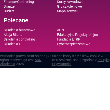
Finanse/Controlling
Kursy zawodowe
Branże
Gry szkoleniowe
Budżet
Mapa serwisu
Polecane
Szkolenia biznesowe
ADN
Akcja Bilans
Edukacyjne Projekty Unijne
Szkolenia controlling
Fundacja ETRP
Szkolenia IT
Cyberbezpieczeństwo
Wszystkie prawa zastrzezone | All
Strona korzysta z plików cookie w
rights reserved git test
ADN
celu realizacji usług zgodnie z
Polityką
Akademia
2026
Prywatności
.