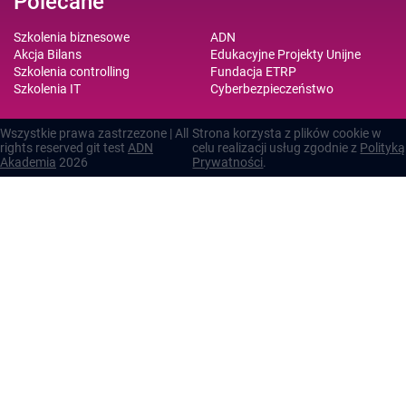
Polecane
Szkolenia biznesowe
ADN
Akcja Bilans
Edukacyjne Projekty Unijne
Szkolenia controlling
Fundacja ETRP
Szkolenia IT
Cyberbezpieczeństwo
Wszystkie prawa zastrzezone | All
Strona korzysta z plików cookie w
rights reserved git test
ADN
celu realizacji usług zgodnie z
Polityką
Akademia
2026
Prywatności
.