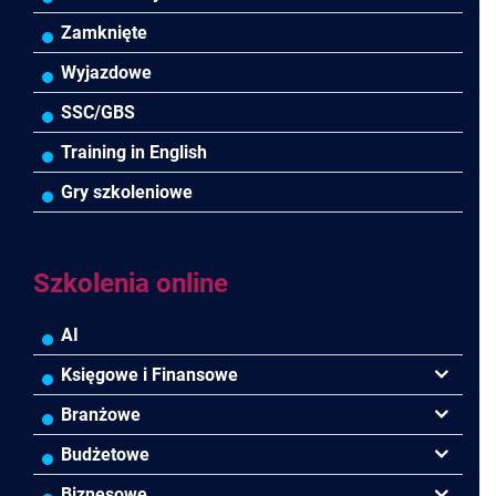
Power BI/Power Query/Dashboardy
Zamknięte
MS 365/SharePoint/Bazy danych
Wyjazdowe
MS Project/Word/PowerPoint
SSC/GBS
Bezpieczeństwo/AI GPT
Training in English
Gry szkoleniowe
Szkolenia online
AI
Księgowe i Finansowe
Podatki
Branżowe
Rachunkowość
Banki
Budżetowe
Finanse
Budownictwo/Deweloperka
Rachunkowość Budżetowa
Biznesowe