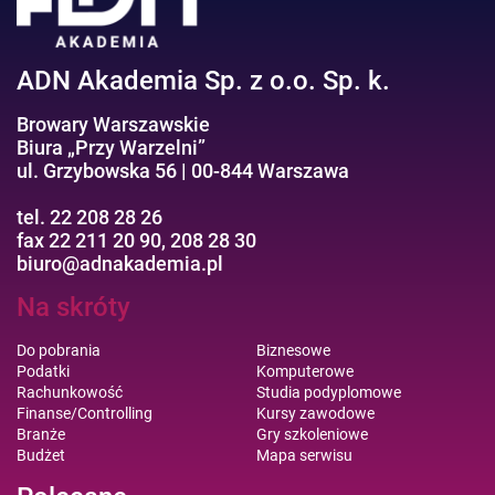
ADN Akademia Sp. z o.o. Sp. k.
Browary Warszawskie
Biura „Przy Warzelni”
ul. Grzybowska 56 | 00-844 Warszawa
tel. 22 208 28 26
fax 22 211 20 90, 208 28 30
biuro@adnakademia.pl
Na skróty
Do pobrania
Biznesowe
Podatki
Komputerowe
Rachunkowość
Studia podyplomowe
Finanse/Controlling
Kursy zawodowe
Branże
Gry szkoleniowe
Budżet
Mapa serwisu