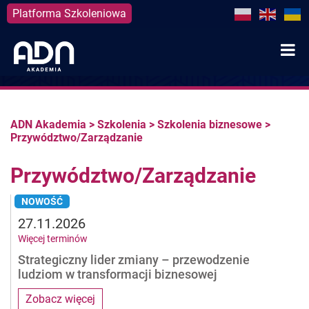
Platforma Szkoleniowa
Skip
to
content
ADN Akademia
>
Szkolenia
>
Szkolenia biznesowe
>
Przywództwo/Zarządzanie
Przywództwo/Zarządzanie
NOWOŚĆ
27.11.2026
Więcej terminów
Strategiczny lider zmiany – przewodzenie
ludziom w transformacji biznesowej
Zobacz więcej