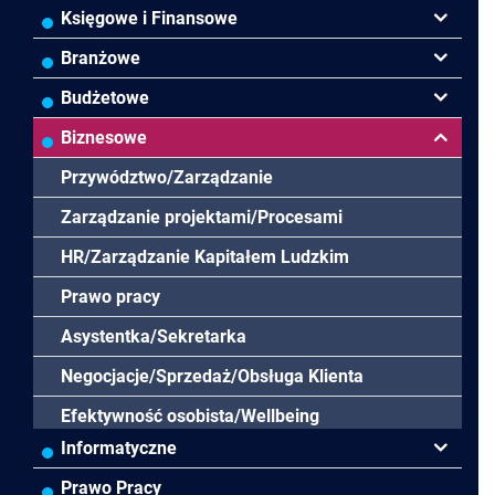
Księgowe i Finansowe
Podatki VAT/CIT/PIT
Branżowe
Rachunkowość
Banki
Budżetowe
Finanse
Budowlana/Deweloperska
Rachunkowość budżetowa
Biznesowe
Controlling
HoReCa
Kadry i płace
Przywództwo/Zarządzanie
Rady Nadzorcze/Zarząd
TSL
Prawo
Zarządzanie projektami/Procesami
Biura rachunkowe
Ubezpieczenia
Podatki
HR/Zarządzanie Kapitałem Ludzkim
Prawo-Kadry i płace
Wodociągi/Kanalizacja
Pozostałe
Prawo pracy
Pozostałe branże
Asystentka/Sekretarka
Negocjacje/Sprzedaż/Obsługa Klienta
Efektywność osobista/Wellbeing
Informatyczne
MS Excel/Makra/VBA
Prawo Pracy