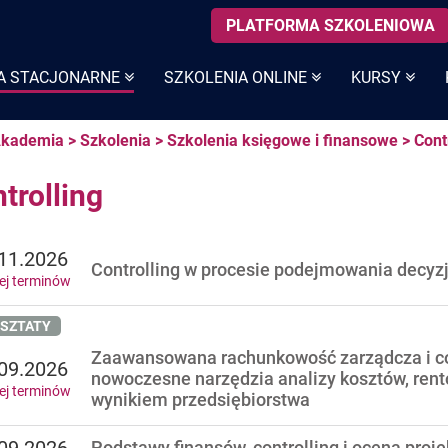
PLATFORMA SZKOLENIOWA
A STACJONARNE
SZKOLENIA ONLINE
KURSY
kademia
>
Szkolenia
>
Szkolenia księgowe i finansowe
>
Cont
trolling
11.2026
Controlling w procesie podejmowania decyz
ej terminów
SZTATY
Zaawansowana rachunkowość zarządcza i co
09.2026
nowoczesne narzędzia analizy kosztów, rent
ej terminów
wynikiem przedsiębiorstwa
Podstawy finansów, controlling i ocena proj