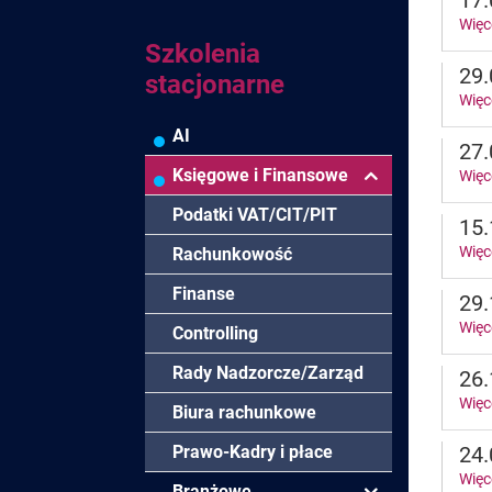
17.
Więc
Szkolenia
29.
stacjonarne
Więc
AI
27.
Księgowe i Finansowe
Więc
Podatki VAT/CIT/PIT
15.
Więc
Rachunkowość
Finanse
29.
Więc
Controlling
Rady Nadzorcze/Zarząd
26.
Więc
Biura rachunkowe
Prawo-Kadry i płace
24.
Więc
Branżowe