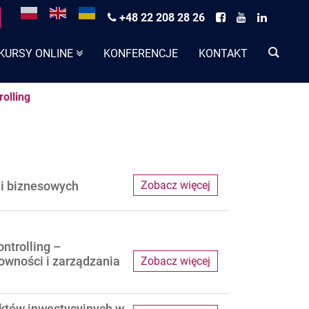
+48 22 208 28 26
KURSY ONLINE
KONFERENCJE
KONTAKT
rolling
ji biznesowych
Zobacz więcej
ntrolling –
owności i zarządzania
Zobacz więcej
ektów inwestycyjnych w