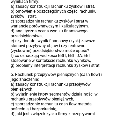
wynikach firmy:
a) zasady konstrukcji rachunku zysków i strat,
b) omówienie poszczególnych części rachunku
zysków i strat,
c) sporządzanie rachunku zysków i strat w
wariancie porównawczym i kalkulacyjnym,
d) analityczna ocena wyniku finansowego
przedsiębiorstwa,
e) czy dodatni wynik finansowy (zysk) zawsze
stanowi pozytywny objaw i czy rentowne
(zyskowne) przedsiębiorstwo może upaść?
f) co oznaczają wielkości EBIT, EBITDA, EBT
stosowane w kontekście rachunku wyników,
g) problemy interpretacji rachunku zysków i strat.
5. Rachunek przepływów pieniężnych (cash flow) i
jego znaczenie:
a) zasady konstrukcji rachunku przepływów
pieniężnych,
b) wyjaśnienie istoty segmentów działalności w
rachunku przepływów pieniężnych,
c) sporządzanie rachunku cash flow metodą
pośrednią i bezpośrednią,
d) jaki jest związek zysku firmy z przepływami