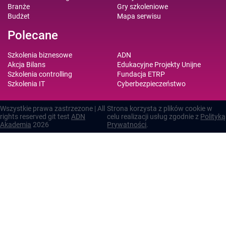
Branże
Gry szkoleniowe
Budżet
Mapa serwisu
Polecane
Szkolenia biznesowe
ADN
Akcja Bilans
Edukacyjne Projekty Unijne
Szkolenia controlling
Fundacja ETRP
Szkolenia IT
Cyberbezpieczeństwo
Wszystkie prawa zastrzezone | All
Strona korzysta z plików cookie w
rights reserved git test
ADN
celu realizacji usług zgodnie z
Polityką
Akademia
2026
Prywatności
.