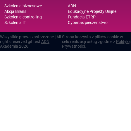
Szkolenia biznesowe
ADN
Akcja Bilans
Edukacyjne Projekty Unijne
Szkolenia controlling
Fundacja ETRP
Szkolenia IT
Cyberbezpieczeństwo
Wszystkie prawa zastrzezone | All
Strona korzysta z plików cookie w
rights reserved git test
ADN
celu realizacji usług zgodnie z
Polityką
Akademia
2026
Prywatności
.