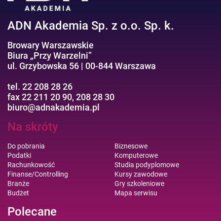
ADN Akademia Sp. z o.o. Sp. k.
Browary Warszawskie
Biura „Przy Warzelni”
ul. Grzybowska 56 | 00-844 Warszawa
tel. 22 208 28 26
fax 22 211 20 90, 208 28 30
biuro@adnakademia.pl
Na skróty
Do pobrania
Biznesowe
Podatki
Komputerowe
Rachunkowość
Studia podyplomowe
Finanse/Controlling
Kursy zawodowe
Branże
Gry szkoleniowe
Budżet
Mapa serwisu
Polecane