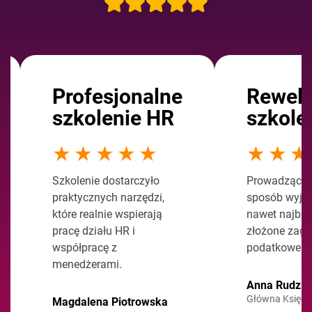
Rewelacyjne
szkolenie
★★★★★
Prowadzący w jasny
sposób wyjaśniał
nawet najbardziej
złożone zagadnienia
podatkowe.
Anna Rudzik
Główna Księgowa