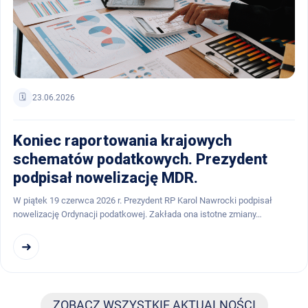
🗓️
23.06.2026
Koniec raportowania krajowych
schematów podatkowych. Prezydent
podpisał nowelizację MDR.
W piątek 19 czerwca 2026 r. Prezydent RP Karol Nawrocki podpisał
nowelizację Ordynacji podatkowej. Zakłada ona istotne zmiany…
➜
ZOBACZ WSZYSTKIE AKTUALNOŚCI