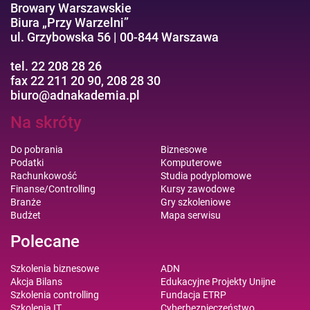
Browary Warszawskie
Biura „Przy Warzelni”
ul. Grzybowska 56 | 00-844 Warszawa
tel. 22 208 28 26
fax 22 211 20 90, 208 28 30
biuro@adnakademia.pl
Na skróty
Do pobrania
Biznesowe
Podatki
Komputerowe
Rachunkowość
Studia podyplomowe
Finanse/Controlling
Kursy zawodowe
Branże
Gry szkoleniowe
Budżet
Mapa serwisu
Polecane
Szkolenia biznesowe
ADN
Akcja Bilans
Edukacyjne Projekty Unijne
Szkolenia controlling
Fundacja ETRP
Szkolenia IT
Cyberbezpieczeństwo