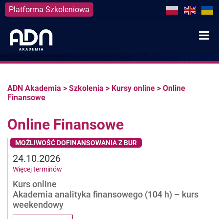
Platforma Szkoleniowa
Skip
to
content
ADN Akademia
>
Szkolenia
>
Kursy online
>
Online
Finansowe
Online Finansowe
MOŻLIWOŚĆ DOFINANSOWANIA Z BUR
24.10.2026
Więcej terminów
Kurs online
Akademia analityka finansowego (104 h) – kurs
weekendowy