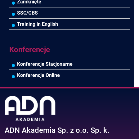
Biura rachunkowe
Ubezpieczenia
Podatki
HR/Zarządzanie Kapitałem Ludzkim
Online Power BI/Power Query/Dashboardy
Zamknięte
Wodociągi/Kanalizacja
Pozostałe
Prawo pracy
MS 365/SharePoint/Bazy danych
SSC/GBS
Pozostałe branże
Asystentka/Sekretarka
MS Project/Word/PowerPoint
Training in English
Negocjacje/Sprzedaż/Obsługa Klienta
Bezpieczeństwo/AI GPT
Efektywność osobista//Wellbeing
Konferencje
Konferencje Stacjonarne
Konferencje Online
ADN Akademia Sp. z o.o. Sp. k.