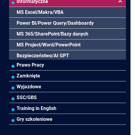
Controlling
HoReCa
Kadry i płace
Przywództwo/Zarządzanie
Informatyczne
Rady Nadzorcze/Zarząd
TSL
Prawo
Zarządzanie projektami/Procesami
MS Excel/Makra/VBA
Biura rachunkowe
Ubezpieczenia
Podatki
HR/Zarządzanie Kapitałem Ludzkim
Power BI/Power Query/Dashboardy
Prawo-Kadry i płace
Wodociągi/Kanalizacja
Pozostałe
Prawo pracy
MS 365/SharePoint/Bazy danych
Pozostałe branże
Asystentka/Sekretarka
MS Project/Word/PowerPoint
Negocjacje/Sprzedaż/Obsługa Klienta
Bezpieczeństwo/AI GPT
Prawo Pracy
Efektywność osobista/Wellbeing
Zamknięte
Wyjazdowe
SSC/GBS
Training in English
Gry szkoleniowe