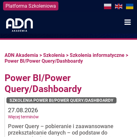
Platforma Szkoleniowa
Skip
to
content
ADN Akademia
>
Szkolenia
>
Szkolenia informatyczne
>
Power BI/Power Query/Dashboardy
Power BI/Power
Query/Dashboardy
SZKOLENIA POWER BI/POWER QUERY/DASHBOARDY
27.08.2026
Więcej terminów
Power Query – pobieranie i zaawansowane
przekształcanie danych – od podstaw do