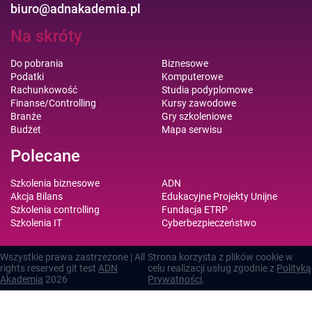
biuro@adnakademia.pl
Na skróty
Do pobrania
Biznesowe
Podatki
Komputerowe
Rachunkowość
Studia podyplomowe
Finanse/Controlling
Kursy zawodowe
Branże
Gry szkoleniowe
Budżet
Mapa serwisu
Polecane
Szkolenia biznesowe
ADN
Akcja Bilans
Edukacyjne Projekty Unijne
Szkolenia controlling
Fundacja ETRP
Szkolenia IT
Cyberbezpieczeństwo
Wszystkie prawa zastrzezone | All
Strona korzysta z plików cookie w
rights reserved git test
ADN
celu realizacji usług zgodnie z
Polityką
Akademia
2026
Prywatności
.