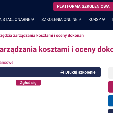
PLATFORMA SZKOLENIOWA
A STACJONARNE
SZKOLENIA ONLINE
KURSY
rzędzia zarządzania kosztami i oceny dokonań
zarządzania kosztami i oceny dok
inansowe
Drukuj szkolenie
Zgłoś się