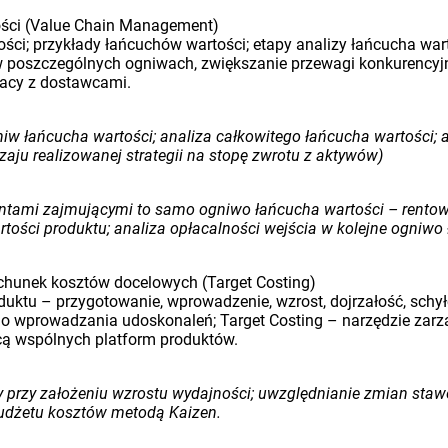
tości (Value Chain Management)
ści; przykłady łańcuchów wartości; etapy analizy łańcucha war
 w poszczególnych ogniwach, zwiększanie przewagi konkurencyj
racy z dostawcami.
w łańcucha wartości; analiza całkowitego łańcucha wartości; an
aju realizowanej strategii na stopę zwrotu z aktywów)
entami zajmującymi to samo ogniwo łańcucha wartości – rentow
ści produktu; analiza opłacalności wejścia w kolejne ogniwo 
rachunek kosztów docelowych (Target Costing)
roduktu – przygotowanie, wprowadzenie, wzrost, dojrzałość, schy
go wprowadzania udoskonaleń; Target Costing – narzędzie zarz
cą wspólnych platform produktów.
 przy założeniu wzrostu wydajności; uwzględnianie zmian staw
udżetu kosztów metodą Kaizen.