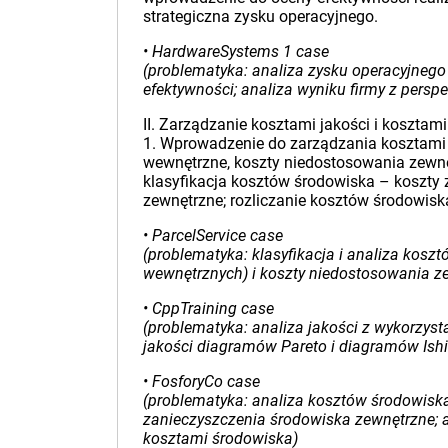
strategiczna zysku operacyjnego.
• HardwareSystems 1 case
(problematyka: analiza zysku operacyjnego f
efektywności; analiza wyniku firmy z perspe
II. Zarządzanie kosztami jakości i kosztam
1. Wprowadzenie do zarządzania kosztami j
wewnętrzne, koszty niedostosowania zewnę
klasyfikacja kosztów środowiska – koszty 
zewnętrzne; rozliczanie kosztów środowisk
• ParcelService case
(problematyka: klasyfikacja i analiza kos
wewnętrznych) i koszty niedostosowania ze
• CppTraining case
(problematyka: analiza jakości z wykorzysta
jakości diagramów Pareto i diagramów Ish
• FosforyCo case
(problematyka: analiza kosztów środowiska
zanieczyszczenia środowiska zewnętrzne; a
kosztami środowiska)