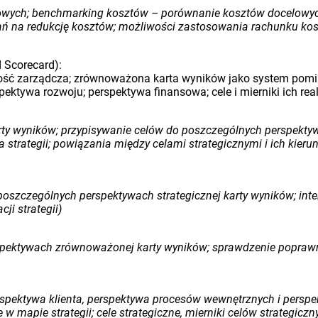
owych; benchmarking kosztów – porównanie kosztów docelowych
 na redukcję kosztów; możliwości zastosowania rachunku kos
 Scorecard):
wość zarządcza; zrównoważona karta wyników jako system pomi
ktywa rozwoju; perspektywa finansowa; cele i mierniki ich rea
y wyników; przypisywanie celów do poszczególnych perspekty
 strategii; powiązania między celami strategicznymi i ich kier
 w poszczególnych perspektywach strategicznej karty wyników; in
ji strategii)
spektywach zrównoważonej karty wyników; sprawdzenie poprawno
rspektywa klienta, perspektywa procesów wewnętrznych i persp
 mapie strategii; cele strategiczne, mierniki celów strategiczn