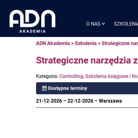
Skip
to
content
O NAS
SZKOLENI
ADN Akademia
>
Szkolenia
>
Strategiczne na
Strategiczne narzędzia 
Kategoria:
Controlling
,
Szkolenia księgowe i f
Dostępne terminy
21-12-2026
–
22-12-2026
–
Warszawa