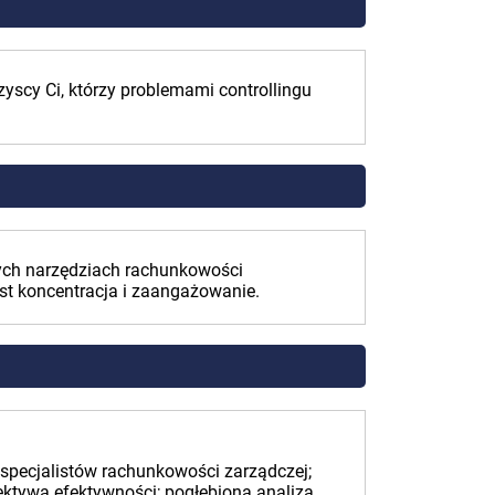
zyscy Ci, którzy problemami controllingu
ych narzędziach rachunkowości
est koncentracja i zaangażowanie.
 specjalistów rachunkowości zarządczej;
ektywa efektywności; pogłębiona analiza