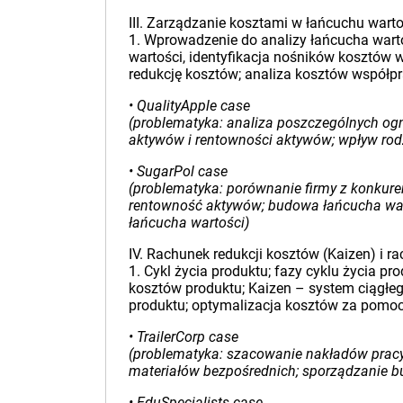
III. Zarządzanie kosztami w łańcuchu war
1. Wprowadzenie do analizy łańcucha warto
wartości, identyfikacja nośników kosztów
redukcję kosztów; analiza kosztów współp
• QualityApple case
(problematyka: analiza poszczególnych ogni
aktywów i rentowności aktywów; wpływ rodz
• SugarPol case
(problematyka: porównanie firmy z konkur
rentowność aktywów; budowa łańcucha warto
łańcucha wartości)
IV. Rachunek redukcji kosztów (Kaizen) i 
1. Cykl życia produktu; fazy cyklu życia p
kosztów produktu; Kaizen – system ciągłe
produktu; optymalizacja kosztów za pomo
• TrailerCorp case
(problematyka: szacowanie nakładów pracy
materiałów bezpośrednich; sporządzanie b
• EduSpecialists case