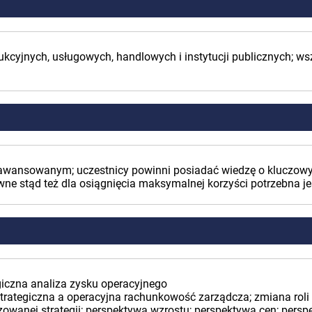
dukcyjnych, usługowych, handlowych i instytucji publicznych; ws
aawansowanym; uczestnicy powinni posiadać wiedzę o kluczow
ywne stąd też dla osiągnięcia maksymalnej korzyści potrzebna j
tegiczna analiza zysku operacyjnego
trategiczna a operacyjna rachunkowość zarządcza; zmiana roli
owanej strategii; perspektywa wzrostu; perspektywa cen; persp