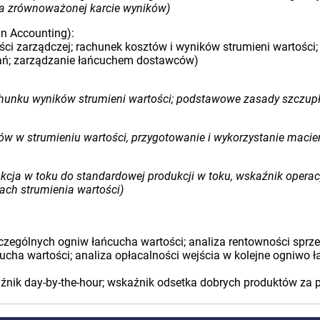
na zrównoważonej karcie wyników)
n Accounting):
i zarządczej; rachunek kosztów i wyników strumieni wartości;
onań; zarządzanie łańcuchem dostawców)
achunku wyników strumieni wartości; podstawowe zasady szczup
w w strumieniu wartości, przygotowanie i wykorzystanie macier
kcja w toku do standardowej produkcji w toku, wskaźnik operac
ch strumienia wartości)
zczególnych ogniw łańcucha wartości; analiza rentowności sprze
ha wartości; analiza opłacalności wejścia w kolejne ogniwo ł
aźnik day-by-the-hour; wskaźnik odsetka dobrych produktów za