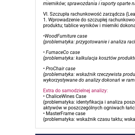
mierników; sprawozdania i raporty oparte 
VI. Szczupła rachunkowość zarządcza (Lea
1. Wprowadzenie do szczupłej rachunkowośc
produktu; tablice wyników i mierniki dok
•WoodFurniture case
(problematyka: przygotowanie i analiza r
• FurnaceCo case
(problematyka: kalkulacja kosztów produktó
• ProChair case
(problematyka: wskaźnik rzeczywista produ
wykorzystywane do analizy dokonań w rama
Extra do samodzielnej analizy:
• ChaliceWines Case
(problematyka: identyfikacja i analiza pos
aktywów w poszczególnych ogniwach łańcuc
• MasterFrame case
(problematyka: wskaźnik czasu taktu; wsk