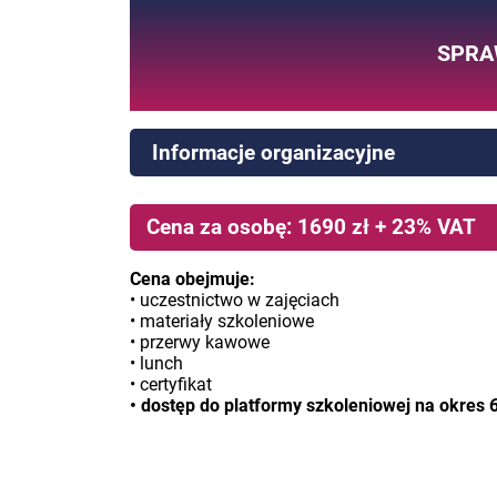
SPRA
Informacje organizacyjne
Cena za osobę: 1690 zł + 23% VAT
Cena obejmuje:
• uczestnictwo w zajęciach
• materiały szkoleniowe
• przerwy kawowe
• lunch
• certyfikat
• dostęp do platformy szkoleniowej na okres 