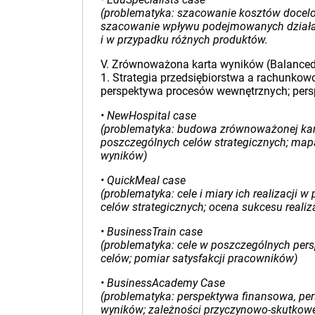
(problematyka: szacowanie kosztów docel
szacowanie wpływu podejmowanych działań
i w przypadku różnych produktów.
V. Zrównoważona karta wyników (Balanced
1. Strategia przedsiębiorstwa a rachunko
perspektywa procesów wewnętrznych; perspe
• NewHospital case
(problematyka: budowa zrównoważonej kart
poszczególnych celów strategicznych; mapa
wyników)
• QuickMeal case
(problematyka: cele i miary ich realizacji
celów strategicznych; ocena sukcesu realizac
• BusinessTrain case
(problematyka: cele w poszczególnych per
celów; pomiar satysfakcji pracowników)
• BusinessAcademy Case
(problematyka: perspektywa finansowa, pe
wyników; zależności przyczynowo-skutkowe w