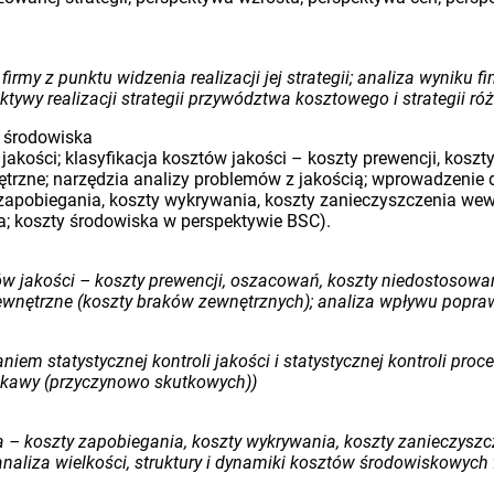
irmy z punktu widzenia realizacji jej strategii; analiza wyniku 
ktywy realizacji strategii przywództwa kosztowego i strategii r
i środowiska
akości; klasyfikacja kosztów jakości – koszty prewencji, kosz
trzne; narzędzia analizy problemów z jakością; wprowadzenie 
zapobiegania, koszty wykrywania, koszty zanieczyszczenia wew
a; koszty środowiska w perspektywie BSC).
ztów jakości – koszty prewencji, oszacowań, koszty niedostosow
wnętrzne (koszty braków zewnętrznych); analiza wpływu popraw
niem statystycznej kontroli jakości i statystycznej kontroli pr
ikawy (przyczynowo skutkowych))
 – koszty zapobiegania, koszty wykrywania, koszty zanieczysz
naliza wielkości, struktury i dynamiki kosztów środowiskowych