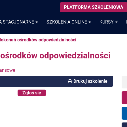
PLATFORMA SZKOLENIOWA
A STACJONARNE
SZKOLENIA ONLINE
KURSY
 dokonań ośrodków odpowiedzialności
 ośrodków odpowiedzialności
inansowe
Drukuj szkolenie
Zgłoś się