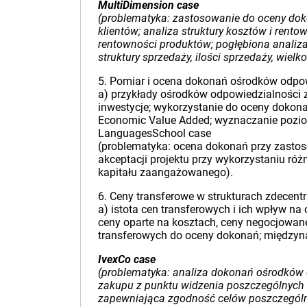
MultiDimension case
(problematyka: zastosowanie do oceny doko
klientów; analiza struktury kosztów i rento
rentowności produktów; pogłębiona analiz
struktury sprzedaży, ilości sprzedaży, wielko
5. Pomiar i ocena dokonań ośrodków odpow
a) przykłady ośrodków odpowiedzialności 
inwestycje; wykorzystanie do oceny dokona
Economic Value Added; wyznaczanie pozio
LanguagesSchool case
(problematyka: ocena dokonań przy zastos
akceptacji projektu przy wykorzystaniu ró
kapitału zaangażowanego).
6. Ceny transferowe w strukturach zdecent
a) istota cen transferowych i ich wpływ n
ceny oparte na kosztach, ceny negocjowan
transferowych do oceny dokonań; między
IvexCo case
(problematyka: analiza dokonań ośrodków o
zakupu z punktu widzenia poszczególnych 
zapewniająca zgodność celów poszczególny