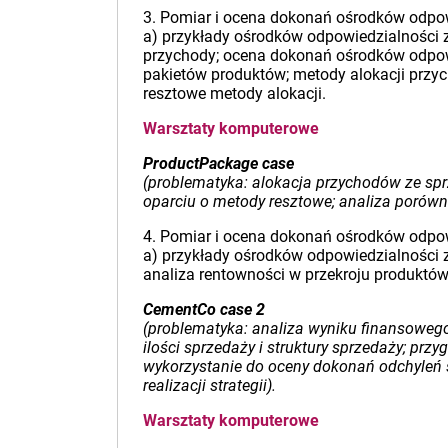
3. Pomiar i ocena dokonań ośrodków odpow
a) przykłady ośrodków odpowiedzialności 
przychody; ocena dokonań ośrodków odpowie
pakietów produktów; metody alokacji przy
resztowe metody alokacji.
Warsztaty komputerowe
ProductPackage case
(problematyka: alokacja przychodów ze spr
oparciu o metody resztowe; analiza poró
4. Pomiar i ocena dokonań ośrodków odpow
a) przykłady ośrodków odpowiedzialności z
analiza rentowności w przekroju produktów 
CementCo case 2
(problematyka: analiza wyniku finansowego
ilości sprzedaży i struktury sprzedaży; pr
wykorzystanie do oceny dokonań odchyleń st
realizacji strategii).
Warsztaty komputerowe