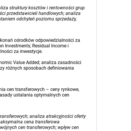
iza struktury kosztów i rentowności grup
ości przedstawicieli handlowych; analiza
ystaniem odchyleń poziomu sprzedaży,
dokonań ośrodków odpowiedzialności za
n Investments; Residual Income i
ości za inwestycje.
onomic Value Added; analiza zasadności
przy różnych sposobach definiowania
nia cen transferowych – ceny rynkowe,
zasady ustalania optymalnych cen
nsferowych; analiza atrakcyjności oferty
 maksymalna cena transferowa
dwójnych cen transferowych; wpływ cen