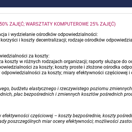
– 50% ZAJĘĆ; WARSZTATY KOMPUTEROWE 25% ZAJĘĆ)
zacja i wydzielanie ośrodków odpowiedzialności:
korzyści i koszty decentralizacji; rodzaje ośrodków odpowiedz
iedzialności za koszty:
za koszty w różnych rodzajach organizacji; raporty służące do
owiedzialności za koszty; koszty proste i złożone ośrodka odpo
dpowiedzialności za koszty; miary efektywności częściowej i c
wego, budżetu elastycznego i rzeczywistego poziomu zmiennych 
ednich, płac bezpośrednich i zmiennych kosztów pośrednich pro
 efektywności częściowej – koszty bezpośrednie, koszty pośredni
 wady poszczególnych miar oceny efektywności; możliwości zas