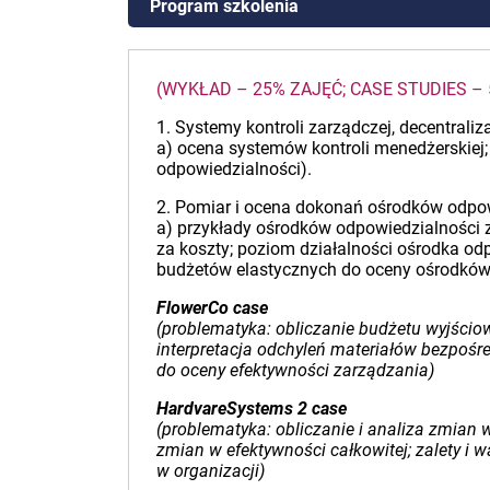
Program szkolenia
(WYKŁAD – 25% ZAJĘĆ; CASE STUDIES 
1. Systemy kontroli zarządczej, decentrali
a) ocena systemów kontroli menedżerskiej; 
odpowiedzialności).
2. Pomiar i ocena dokonań ośrodków odpow
a) przykłady ośrodków odpowiedzialności 
za koszty; poziom działalności ośrodka odp
budżetów elastycznych do oceny ośrodków o
FlowerCo case
(problematyka: obliczanie budżetu wyjścio
interpretacja odchyleń materiałów bezpośr
do oceny efektywności zarządzania)
HardvareSystems 2 case
(problematyka: obliczanie i analiza zmian w
zmian w efektywności całkowitej; zalety i
w organizacji)