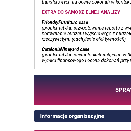
transferowych na ocenę dokonań w kontek
EXTRA DO SAMODZIELNEJ ANALIZY
FriendlyFurniture case
(problematyka: przygotowanie raportu z wy
porównanie budżetu wyjściowego z budżete
rzeczywistymi (odchylenie efektywności))
CataloniaVineyard case
(problematyka: ocena funkcjonującego w fi
wyniku finansowego i ocena dokonań przy w
SPRA
Informacje organizacyjne