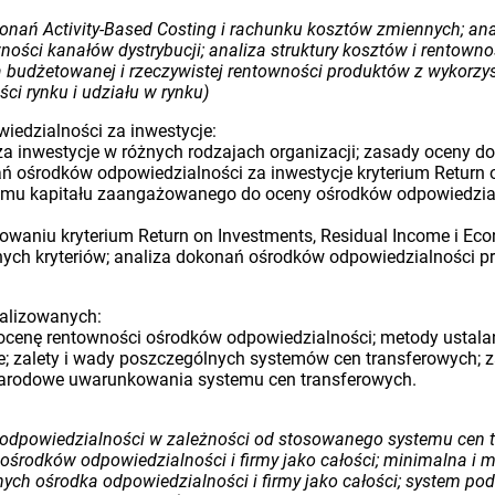
nań Activity-Based Costing i rachunku kosztów zmiennych; anal
wności kanałów dystrybucji; analiza struktury kosztów i rentown
a budżetowanej i rzeczywistej rentowności produktów z wykorz
ści rynku i udziału w rynku)
iedzialności za inwestycje:
za inwestycje w różnych rodzajach organizacji; zasady oceny 
ń ośrodków odpowiedzialności za inwestycje kryterium Return o
mu kapitału zaangażowanego do oceny ośrodków odpowiedzialn
owaniu kryterium Return on Investments, Residual Income i Ec
żnych kryteriów; analiza dokonań ośrodków odpowiedzialności 
ralizowanych:
a ocenę rentowności ośrodków odpowiedzialności; metody ustala
e; zalety i wady poszczególnych systemów cen transferowych; 
narodowe uwarunkowania systemu cen transferowych.
dpowiedzialności w zależności od stosowanego systemu cen tra
ośrodków odpowiedzialności i firmy jako całości; minimalna i
ch ośrodka odpowiedzialności i firmy jako całości; system po