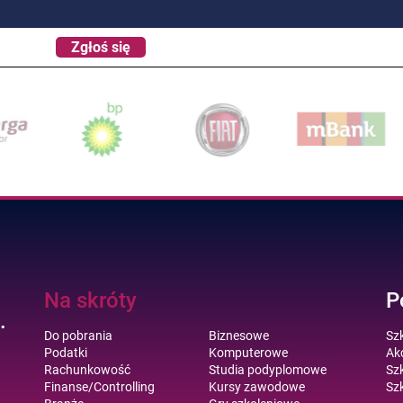
Zgłoś się
Na skróty
P
.
Do pobrania
Biznesowe
Sz
Podatki
Komputerowe
Akc
Rachunkowość
Studia podyplomowe
Szk
Finanse/Controlling
Kursy zawodowe
Szk