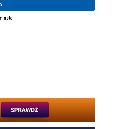
ć
miasta