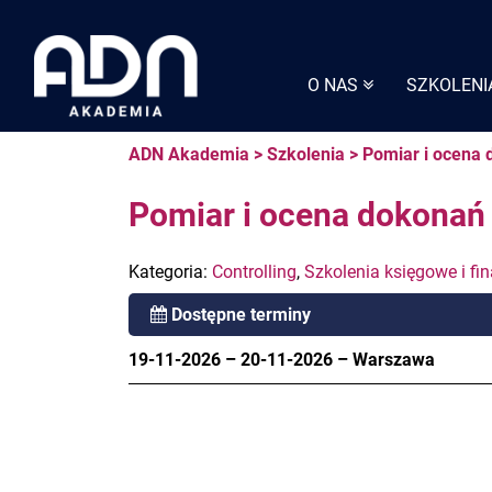
Skip
to
content
O NAS
SZKOLENI
ADN Akademia
>
Szkolenia
>
Pomiar i ocena
Pomiar i ocena dokonań
Kategoria:
Controlling
,
Szkolenia księgowe i f
Dostępne terminy
19-11-2026
–
20-11-2026
–
Warszawa