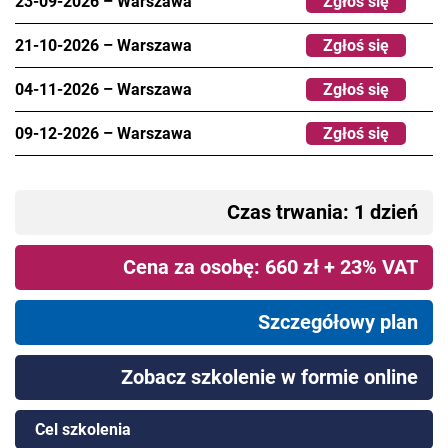
23-09-2026
–
Warszawa
Zgłoś się
21-10-2026
–
Warszawa
Zgłoś się
04-11-2026
–
Warszawa
Zgłoś się
09-12-2026
–
Warszawa
Zgłoś się
Czas trwania: 1 dzień
Cena za osobę: 660 zł + 23% VAT
Szczegółowy plan
Zobacz szkolenie w formie online
Cel szkolenia