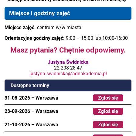
Miejsce i godziny zajęć
Miejsce zajęć:
centrum w/w miasta
Orientacyjne godziny zajęć:
9:00 – 15:00 lub 10:00-16:00
Masz pytania? Chętnie odpowiemy.
Justyna Świdnicka
22 208 28 47
justyna.swidnicka@adnakademia.pl
Dostępne terminy
31-08-2026
–
Warszawa
Zgłoś się
23-09-2026
–
Warszawa
Zgłoś się
21-10-2026
–
Warszawa
Zgłoś się