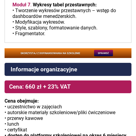
Moduł 7
.
Wykresy tabel przestawnych:
• Tworzenie wykresów przestawnych – wstęp do
dashboardów menedżerskich.
• Modyfikacja wykresów.
• Style, szablony, formatowanie danych.
• Fragmentator.
Informacje organizacyjne
Cena: 660 zł + 23% VAT
Cena obejmuje:
• uczestnictwo w zajęciach
• autorskie materiały szkoleniowe/pliki ćwiczeniowe
• przerwy kawowe
• lunch
• certyfikat
• dostęp do platformy szkoleniowej na okres 6 miesięcy