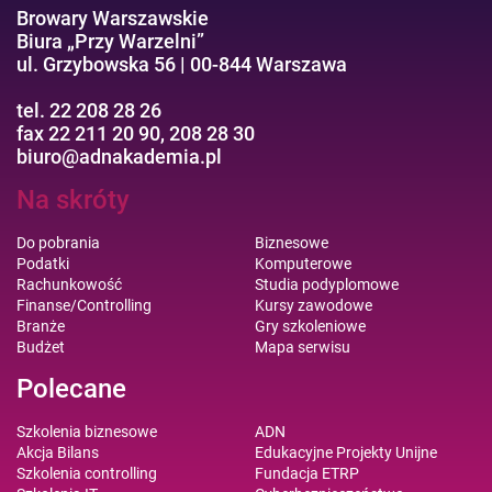
Browary Warszawskie
Biura „Przy Warzelni”
ul. Grzybowska 56 | 00-844 Warszawa
tel. 22 208 28 26
fax 22 211 20 90, 208 28 30
biuro@adnakademia.pl
Na skróty
Do pobrania
Biznesowe
Podatki
Komputerowe
Rachunkowość
Studia podyplomowe
Finanse/Controlling
Kursy zawodowe
Branże
Gry szkoleniowe
Budżet
Mapa serwisu
Polecane
Szkolenia biznesowe
ADN
Akcja Bilans
Edukacyjne Projekty Unijne
Szkolenia controlling
Fundacja ETRP