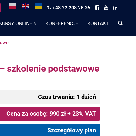
+48 22 208 28 26
KURSY ONLINE
KONFERENCJE
KONTAKT
wowe
 – szkolenie podstawowe
Czas trwania: 1 dzień
Cena za osobę: 990 zł + 23% VAT
Szczegółowy plan