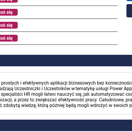
oś się
oś się
oś się
 prostych i efektywnych aplikacji biznesowych bez koniecznoś
ają Uczestniczki i Uczestników w tematykę usługi Power Apps.
 specjaliści HR mogli łatwo nauczyć się, jak automatyzować c
izacji, a przez to zwiększać efektywność pracy. Całodniowe, pr
ć zdobytą wiedzę, którą później będą mogli wdrożyć w swoich p