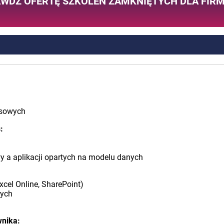
WDŹ OFERTĘ SZKOLEŃ ZAMKNIĘTYCH DLA FIR
esowych
:
wy a aplikacji opartych na modelu danych
xcel Online, SharePoint)
cych
wnika: