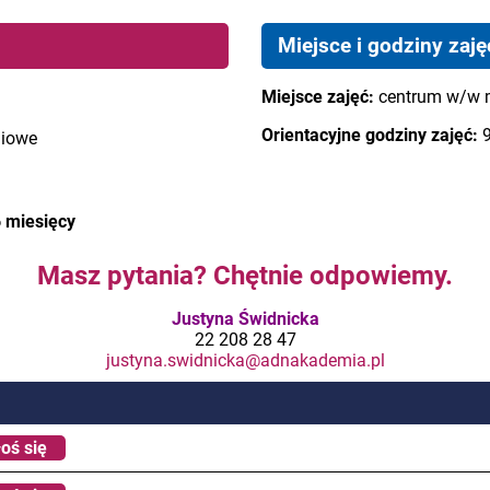
Miejsce i godziny zaję
Miejsce zajęć:
centrum w/w 
Orientacyjne godziny zajęć:
9
niowe
6 miesięcy
Masz pytania? Chętnie odpowiemy.
Justyna Świdnicka
22 208 28 47
justyna.swidnicka@adnakademia.pl
oś się