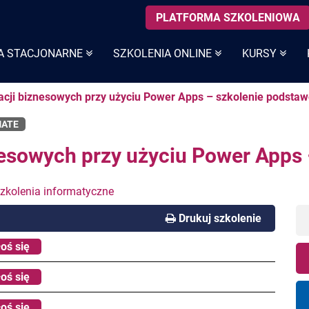
PLATFORMA SZKOLENIOWA
A STACJONARNE
SZKOLENIA ONLINE
KURSY
acji biznesowych przy użyciu Power Apps – szkolenie podsta
MATE
nesowych przy użyciu Power Apps
zkolenia informatyczne
Drukuj szkolenie
oś się
oś się
oś się