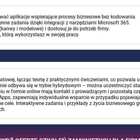
dować aplikacje wspierające procesy biznesowe bez kodowania.
nne zadania dzięki integracji z narzędziami Microsoft 365.
 (kanwy i modelowe) i dostosuj je do potrzeb firmy.
 którą wykorzystasz w swojej pracy.
atowej, łącząc teorię z praktycznymi ćwiczeniami, co pozwala 
olenie odbywa się w trybie hybrydowym – można uczestniczyć st
niu w formie online mają kontakt z prowadzącym i pozostałą czę
 Apps, zapewniają indywidualne wsparcie w przypadku pojawiaj
cele. Interaktywne zadania i przykłady z życia biznesowego gw
ch.