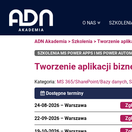
Skip
to
content
O NAS
SZKOLENI
ADN Akademia
>
Szkolenia
>
Tworzenie aplik
SZKOLENIA MS POWER APPS I MS POWER AUTO
Tworzenie aplikacji biz
Kategoria:
MS 365/SharePoint/Bazy danych
,
S
Dostępne terminy
24-08-2026
–
Warszawa
Zgł
22-09-2026
–
Warszawa
Zgł
19-10-2026
–
Warszawa
Zgł