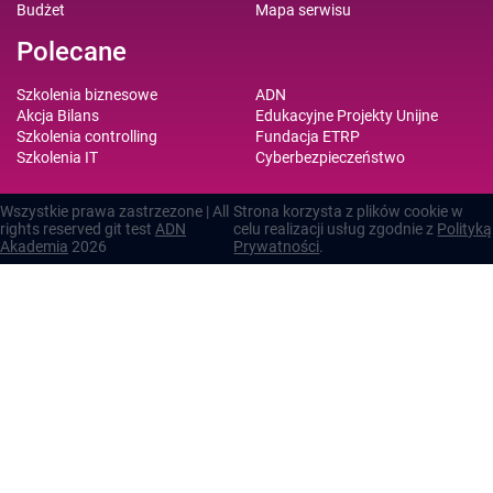
Budżet
Mapa serwisu
Polecane
Szkolenia biznesowe
ADN
Akcja Bilans
Edukacyjne Projekty Unijne
Szkolenia controlling
Fundacja ETRP
Szkolenia IT
Cyberbezpieczeństwo
Wszystkie prawa zastrzezone | All
Strona korzysta z plików cookie w
rights reserved git test
ADN
celu realizacji usług zgodnie z
Polityką
Akademia
2026
Prywatności
.