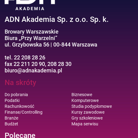
ADN Akademia Sp. z o.o. Sp. k.
Browary Warszawskie
Biura „Przy Warzelni”
ul. Grzybowska 56 | 00-844 Warszawa
tel. 22 208 28 26
fax 22 211 20 90, 208 28 30
biuro@adnakademia.pl
Na skróty
Do pobrania
Biznesowe
Podatki
Komputerowe
Rachunkowość
Studia podyplomowe
Finanse/Controlling
Kursy zawodowe
Branże
Gry szkoleniowe
Budżet
Mapa serwisu
Polecane