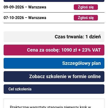
09-09-2026
–
Warszawa
Zgłoś się
07-10-2026
–
Warszawa
Zgłoś się
Czas trwania: 1 dzień
Cena za osobę: 1090 zł + 23% VAT
Szczegółowy plan
Zobacz szkolenie w formie online
Cel szkolenia
Praktyczne warsztaty stanowią pierwszy krok w