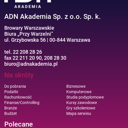
ADN Akademia Sp. z o.o. Sp. k.
Browary Warszawskie
Biura „Przy Warzelni”
ul. Grzybowska 56 | 00-844 Warszawa
tel. 22 208 28 26
fax 22 211 20 90, 208 28 30
biuro@adnakademia.pl
Na skróty
Do pobrania
Biznesowe
Podatki
Komputerowe
Rachunkowość
Studia podyplomowe
Finanse/Controlling
Kursy zawodowe
Branże
Gry szkoleniowe
Budżet
Mapa serwisu
Polecane