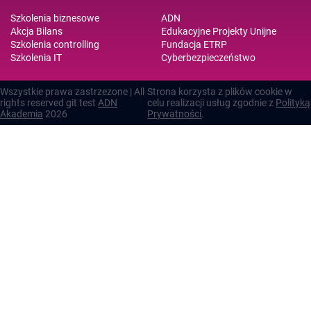
Szkolenia biznesowe
ADN
Akcja Bilans
Edukacyjne Projekty Unijne
Szkolenia controlling
Fundacja ETRP
Szkolenia IT
Cyberbezpieczeństwo
Wszystkie prawa zastrzezone | All
Strona korzysta z plików cookie w
rights reserved git test
ADN
celu realizacji usług zgodnie z
Polityką
Akademia
2026
Prywatności
.