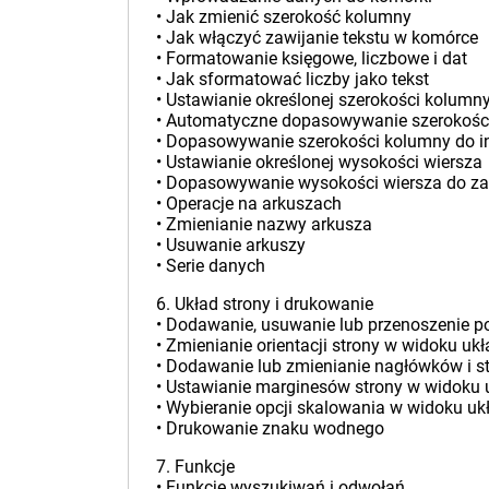
• Jak zmienić szerokość kolumny
• Jak włączyć zawijanie tekstu w komórce
• Formatowanie księgowe, liczbowe i dat
• Jak sformatować liczby jako tekst
• Ustawianie określonej szerokości kolumn
• Automatyczne dopasowywanie szerokośc
• Dopasowywanie szerokości kolumny do i
• Ustawianie określonej wysokości wiersza
• Dopasowywanie wysokości wiersza do za
• Operacje na arkuszach
• Zmienianie nazwy arkusza
• Usuwanie arkuszy
• Serie danych
6. Układ strony i drukowanie
• Dodawanie, usuwanie lub przenoszenie p
• Zmienianie orientacji strony w widoku uk
• Dodawanie lub zmienianie nagłówków i s
• Ustawianie marginesów strony w widoku 
• Wybieranie opcji skalowania w widoku uk
• Drukowanie znaku wodnego
7. Funkcje
• Funkcje wyszukiwań i odwołań