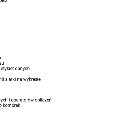
celu
u
su
 etykiet danych
nii siatki na wykresie
łych i operatorów obliczeń
do komórek