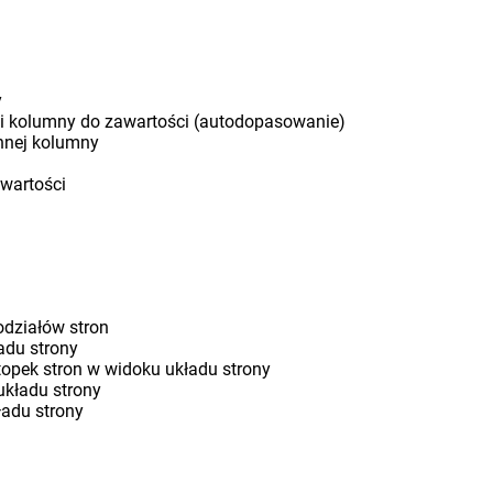
y
i kolumny do zawartości (autodopasowanie)
nnej kolumny
wartości
odziałów stron
ładu strony
topek stron w widoku układu strony
układu strony
ładu strony