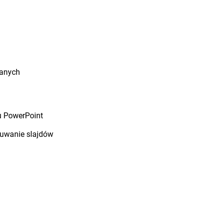
danych
u PowerPoint
suwanie slajdów