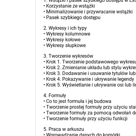
1. Wstążki i pasek szybkiego dostępu w Ex
• Korzystanie ze wstążki
• Minimalizowanie i przywracanie wstążki
• Pasek szybkiego dostępu
2. Wykresy i ich typy
• Wykresy kolumnowe
• Wykresy kołowe
• Wykresy słupkowe
3. Tworzenie wykresów
• Krok 1. Tworzenie podstawowego wykres
• Krok 2. Zmienianie układu lub stylu wykre
• Krok 3. Dodawanie i usuwanie tytułów lub
• Krok 4. Pokazywanie i ukrywanie legendy
• Krok 5. Wyświetlanie i ukrywanie osi lub li
4. Formuły
• Co to jest formuła i jej budowa
• Tworzenie prostej formuły przy użyciu sta
• Tworzenie formuły za pomocą odwołań 
• Tworzenie formuły przy użyciu funkcji
5. Praca w arkuszu
• Wprowadzanie danych do komórki