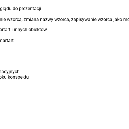
glądu do prezentacji
anie wzorca, zmiana nazwy wzorca, zapisywanie wzorca jako m
rtart i innych obiektów
martart
rmacyjnych
doku konspektu