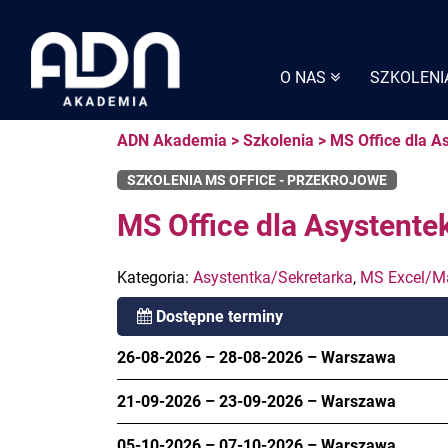
Skip
to
content
O NAS
SZKOLENI
ADN Akademia
>
Szkolenia
>
MS Office dla A
SZKOLENIA MS OFFICE - PRZEKROJOWE
MS Office dla Asystente
Kategoria:
Asystentka/Sekretarka
,
MS Excel/M
Dostępne terminy
26-08-2026
–
28-08-2026
–
Warszawa
21-09-2026
–
23-09-2026
–
Warszawa
05-10-2026
–
07-10-2026
–
Warszawa