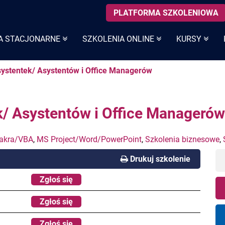
PLATFORMA SZKOLENIOWA
A STACJONARNE
SZKOLENIA ONLINE
KURSY
systentek/ Asystentów i Office Managerów
k/ Asystentów i Office Managerów
akra/VBA
,
MS Project/Word/PowerPoint
,
Szkolenia biznesowe
,
Drukuj szkolenie
Zgłoś się
Zgłoś się
Zgłoś się