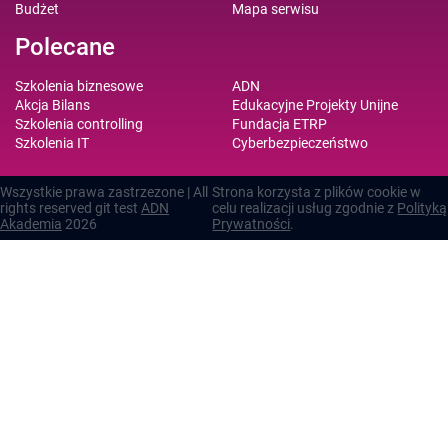
Budżet
Mapa serwisu
Polecane
Szkolenia biznesowe
ADN
Akcja Bilans
Edukacyjne Projekty Unijne
Szkolenia controlling
Fundacja ETRP
Szkolenia IT
Cyberbezpieczeństwo
Wszystkie prawa zastrzezone | All
Strona korzysta z plików cookie w
rights reserved git test
ADN
celu realizacji usług zgodnie z
Polityką
Akademia
2026
Prywatności
.