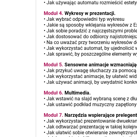
• Jak używając automatu rozmieścić estetyc
Moduł 4.
Wykresy w prezentacji.
• Jak wybrać odpowiedni typ wykresu
• Jakie są sposoby wklejania wykresów z E
• Jak sobie poradzić z najczęstszymi pro
• Jak dostosować do odbiorcy najistotniej
• Na co uważać przy tworzeniu wykresów do
• Jak wykorzystać automat, by ujednolicić 
• Jak sprawić, by poszczególne elementy wy
Moduł 5.
Sensowne animacje wzmacniają
• Jak przykuć uwagę słuchaczy za pomocą
• Jak wykorzystać animacje, by ułatwić wid
• Jak używać animacji, by uwydatnić konkre
Moduł 6.
Multimedia.
• Jak wstawić na slajd wybraną scenę z dłu
• Jak ustawić podkład muzyczny zapętlony
Moduł 7.
Narzędzia wspierające prelegen
• Jak wykorzystać prezentowanie dwuekran
• Jak odtwarzać prezentację w takiej kolej
• Jak ułatwić sobie otwieranie zewnętrznyc