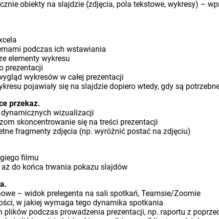
znie obiekty na slajdzie (zdjęcia, pola tekstowe, wykresy) – w
xcela
blemami podczas ich wstawiania
sze elementy wykresu
 prezentacji
wygląd wykresów w całej prezentacji
kresu pojawiały się na slajdzie dopiero wtedy, gdy są potrzebn
ce przekaz.
 dynamicznych wizualizacji
zom skoncentrowanie się na treści prezentacji
tne fragmenty zdjęcia (np. wyróżnić postać na zdjęciu)
giego filmu
 aż do końca trwania pokazu slajdów
ta.
owe – widok prelegenta na sali spotkań, Teamsie/Zoomie
ności, w jakiej wymaga tego dynamika spotkania
h plików podczas prowadzenia prezentacji, np. raportu z poprze