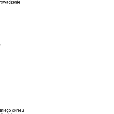
prowadzenie
e
dniego okresu