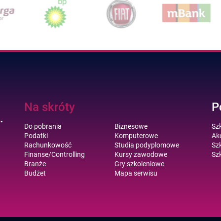
Na skróty
P
.
Do pobrania
Biznesowe
Sz
Podatki
Komputerowe
Akc
Rachunkowość
Studia podyplomowe
Szk
Finanse/Controlling
Kursy zawodowe
Szk
Branże
Gry szkoleniowe
Budżet
Mapa serwisu