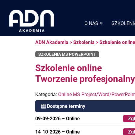
Skip
to
content
O NAS
SZKOLENI
ADN Akademia
>
Szkolenia
>
Szkolenie onlin
SZKOLENIA MS POWERPOINT
Szkolenie online
Tworzenie profesjonalny
Kategoria:
Online MS Project/Word/PowerPoin
Dostępne terminy
09-09-2026
–
Online
Zgł
14-10-2026
–
Online
Zgł