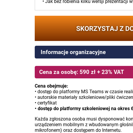
• Jak bez robienia kilku wersji prezentacji 
Informacje organizacyjne
Cena za osobę: 590 zł + 23% VAT
Cena obejmuje:
• dostęp do platformy MS Teams w czasie reali
• autorskie materiały szkoleniowe/pliki ćwicze
• certyfikat
• dostęp do platformy szkoleniowej na okres 
Każda zgłoszona osoba musi dysponować ko
urządzeniem mobilnym z wbudowanym głośniki
mikrofonem) oraz dostępem do Internetu.