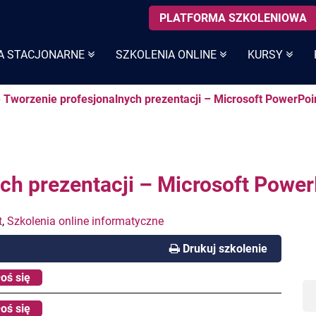
PLATFORMA SZKOLENIOWA
A STACJONARNE
SZKOLENIA ONLINE
KURSY
e Tworzenie profesjonalnych prezentacji – Microsoft PowerPoi
ch prezentacji – Microsoft Power
t
,
Szkolenia online informatyczne
Drukuj szkolenie
oś się
oś się