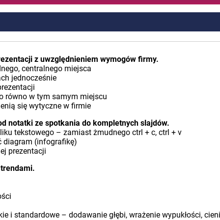
ezentacji z uwzględnieniem wymogów firmy.
dnego, centralnego miejsca
ach jednocześnie
prezentacji
było równo w tym samym miejscu
enią się wytyczne w firmie
od notatki ze spotkania do kompletnych slajdów.
iku tekstowego – zamiast żmudnego ctrl + c, ctrl + v
 diagram (infografikę)
j prezentacji
 trendami.
ości
skie i standardowe – dodawanie głębi, wrażenie wypukłości, cieni