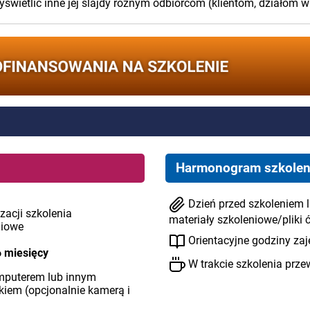
wyświetlić inne jej slajdy różnym odbiorcom (klientom, działom w
Harmonogram szkolen
Dzień przed szkoleniem l
zacji szkolenia
materiały szkoleniowe/pliki 
niowe
Orientacyjne godziny zaję
6 miesięcy
W trakcie szkolenia prze
mputerem lub innym
em (opcjonalnie kamerą i