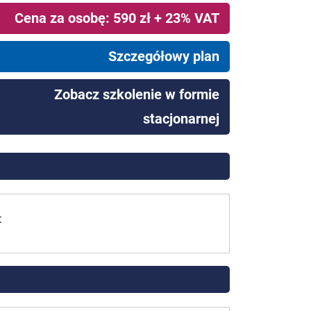
Cena za osobę: 590 zł + 23% VAT
Szczegółowy plan
Zobacz szkolenie w formie
stacjonarnej
t