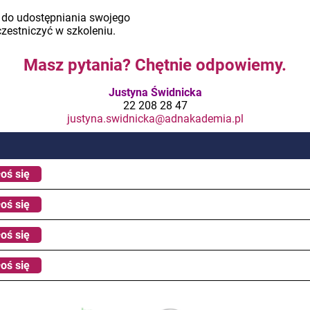
 do udostępniania swojego
czestniczyć w szkoleniu.
Masz pytania? Chętnie odpowiemy.
Justyna Świdnicka
22 208 28 47
justyna.swidnicka@adnakademia.pl
oś się
oś się
oś się
oś się