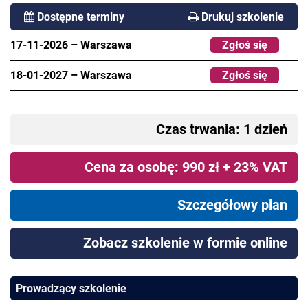
Dostępne terminy
Drukuj szkolenie
17-11-2026
–
Warszawa
Zgłoś się
18-01-2027
–
Warszawa
Zgłoś się
Czas trwania: 1 dzień
Cena za osobę: 990 zł + 23% VAT
Szczegółowy plan
Zobacz szkolenie w formie online
Prowadzący szkolenie