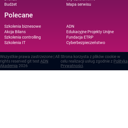
Budżet
Mapa serwisu
Polecane
Szkolenia biznesowe
ADN
Akcja Bilans
Edukacyjne Projekty Unijne
Szkolenia controlling
Fundacja ETRP
Szkolenia IT
Cyberbezpieczeństwo
Wszystkie prawa zastrzezone | All
Strona korzysta z plików cookie w
rights reserved git test
ADN
celu realizacji usług zgodnie z
Polityką
Akademia
2026
Prywatności
.