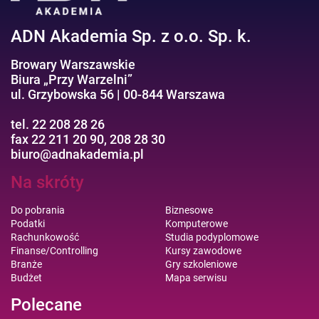
ADN Akademia Sp. z o.o. Sp. k.
Browary Warszawskie
Biura „Przy Warzelni”
ul. Grzybowska 56 | 00-844 Warszawa
tel. 22 208 28 26
fax 22 211 20 90, 208 28 30
biuro@adnakademia.pl
Na skróty
Do pobrania
Biznesowe
Podatki
Komputerowe
Rachunkowość
Studia podyplomowe
Finanse/Controlling
Kursy zawodowe
Branże
Gry szkoleniowe
Budżet
Mapa serwisu
Polecane