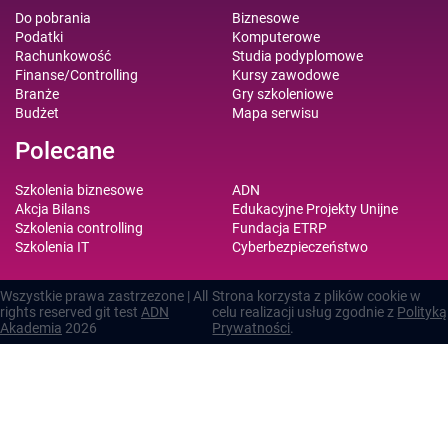
Do pobrania
Biznesowe
Podatki
Komputerowe
Rachunkowość
Studia podyplomowe
Finanse/Controlling
Kursy zawodowe
Branże
Gry szkoleniowe
Budżet
Mapa serwisu
Polecane
Szkolenia biznesowe
ADN
Akcja Bilans
Edukacyjne Projekty Unijne
Szkolenia controlling
Fundacja ETRP
Szkolenia IT
Cyberbezpieczeństwo
Wszystkie prawa zastrzezone | All
Strona korzysta z plików cookie w
rights reserved git test
ADN
celu realizacji usług zgodnie z
Polityką
Akademia
2026
Prywatności
.