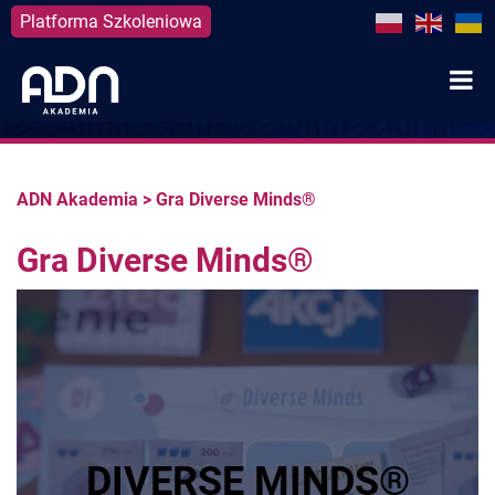
Platforma Szkoleniowa
Skip
to
content
ADN Akademia
>
Gra Diverse Minds®
Gra Diverse Minds®
DIVERSE MINDS®