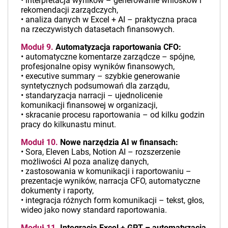
• interpretacja wyników – generowanie wniosków i
rekomendacji zarządczych,
• analiza danych w Excel + AI – praktyczna praca
na rzeczywistych datasetach finansowych.
Moduł 9.
Automatyzacja raportowania CFO:
• automatyczne komentarze zarządcze – spójne,
profesjonalne opisy wyników finansowych,
• executive summary – szybkie generowanie
syntetycznych podsumowań dla zarządu,
• standaryzacja narracji – ujednolicenie
komunikacji finansowej w organizacji,
• skracanie procesu raportowania – od kilku godzin
pracy do kilkunastu minut.
Moduł 10.
Nowe narzędzia AI w finansach:
• Sora, Eleven Labs, Notion AI – rozszerzenie
możliwości AI poza analizę danych,
• zastosowania w komunikacji i raportowaniu –
prezentacje wyników, narracja CFO, automatyczne
dokumenty i raporty,
• integracja różnych form komunikacji – tekst, głos,
wideo jako nowy standard raportowania.
Moduł 11.
Integracja Excel + GPT – automatyzacja