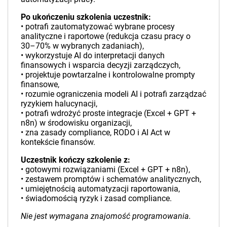
Po ukończeniu szkolenia uczestnik:
• potrafi zautomatyzować wybrane procesy
analityczne i raportowe (redukcja czasu pracy o
30–70% w wybranych zadaniach),
• wykorzystuje AI do interpretacji danych
finansowych i wsparcia decyzji zarządczych,
• projektuje powtarzalne i kontrolowalne prompty
finansowe,
• rozumie ograniczenia modeli AI i potrafi zarządzać
ryzykiem halucynacji,
• potrafi wdrożyć proste integracje (Excel + GPT +
n8n) w środowisku organizacji,
• zna zasady compliance, RODO i AI Act w
kontekście finansów.
Uczestnik kończy szkolenie z:
• gotowymi rozwiązaniami (Excel + GPT + n8n),
• zestawem promptów i schematów analitycznych,
• umiejętnością automatyzacji raportowania,
• świadomością ryzyk i zasad compliance.
Nie jest wymagana znajomość programowania.