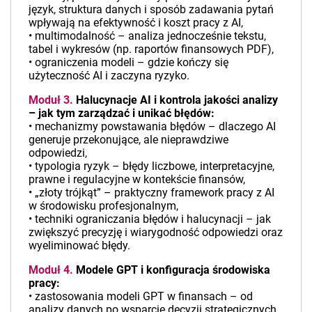
język, struktura danych i sposób zadawania pytań
wpływają na efektywność i koszt pracy z AI,
• multimodalność – analiza jednocześnie tekstu,
tabel i wykresów (np. raportów finansowych PDF),
• ograniczenia modeli – gdzie kończy się
użyteczność AI i zaczyna ryzyko.
Moduł 3.
Halucynacje AI i kontrola jakości analizy
– jak tym zarządzać i unikać błędów:
• mechanizmy powstawania błędów – dlaczego AI
generuje przekonujące, ale nieprawdziwe
odpowiedzi,
• typologia ryzyk – błędy liczbowe, interpretacyjne,
prawne i regulacyjne w kontekście finansów,
• „złoty trójkąt” – praktyczny framework pracy z AI
w środowisku profesjonalnym,
• techniki ograniczania błędów i halucynacji – jak
zwiększyć precyzję i wiarygodność odpowiedzi oraz
wyeliminować błędy.
Moduł 4.
Modele GPT i konfiguracja środowiska
pracy:
• zastosowania modeli GPT w finansach – od
analizy danych po wsparcie decyzji strategicznych,