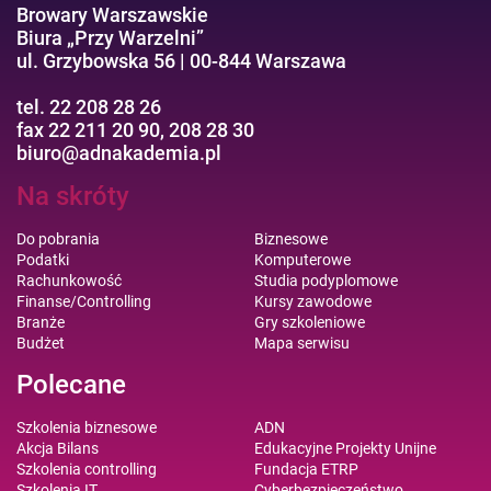
Browary Warszawskie
Biura „Przy Warzelni”
ul. Grzybowska 56 | 00-844 Warszawa
tel. 22 208 28 26
fax 22 211 20 90, 208 28 30
biuro@adnakademia.pl
Na skróty
Do pobrania
Biznesowe
Podatki
Komputerowe
Rachunkowość
Studia podyplomowe
Finanse/Controlling
Kursy zawodowe
Branże
Gry szkoleniowe
Budżet
Mapa serwisu
Polecane
Szkolenia biznesowe
ADN
Akcja Bilans
Edukacyjne Projekty Unijne
Szkolenia controlling
Fundacja ETRP
Szkolenia IT
Cyberbezpieczeństwo