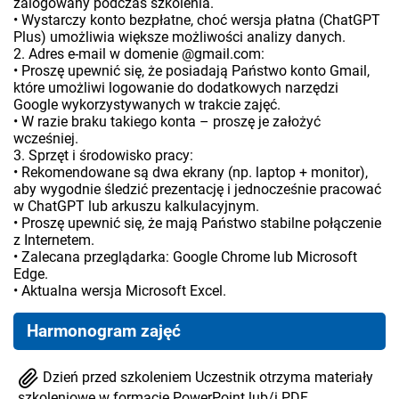
zalogowany podczas szkolenia.
• Wystarczy konto bezpłatne, choć wersja płatna (ChatGPT
Plus) umożliwia większe możliwości analizy danych.
2. Adres e-mail w domenie @gmail.com:
• Proszę upewnić się, że posiadają Państwo konto Gmail,
które umożliwi logowanie do dodatkowych narzędzi
Google wykorzystywanych w trakcie zajęć.
• W razie braku takiego konta – proszę je założyć
wcześniej.
3. Sprzęt i środowisko pracy:
• Rekomendowane są dwa ekrany (np. laptop + monitor),
aby wygodnie śledzić prezentację i jednocześnie pracować
w ChatGPT lub arkuszu kalkulacyjnym.
• Proszę upewnić się, że mają Państwo stabilne połączenie
z Internetem.
• Zalecana przeglądarka: Google Chrome lub Microsoft
Edge.
• Aktualna wersja Microsoft Excel.
Harmonogram zajęć
Dzień przed szkoleniem Uczestnik otrzyma materiały
szkoleniowe w formacie PowerPoint lub/i PDF