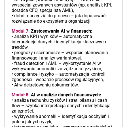
wyspecjalizowanych asystentów (np. analityk KPI,
doradca CFO, specjalista AML),
• dobór narzędzia do procesu – jak dopasować
rozwiązanie do ekosystemu organizacji.
Moduł 7.
Zastosowania AI w finansach:
• analiza KPI i wyników – automatyczna
interpretacja danych i identyfikacja kluczowych
trendów,
• prognozy i scenariusze – wsparcie planowania
finansowego i analizy wariantowej,
• fraud detection i AML – wykorzystanie AI w
wykrywaniu anomalii i zarządzaniu ryzykiem,
• compliance i ryzyko – automatyzacja kontroli
zgodności i wsparcie procesów regulacyjnych,
• AI w dekretowaniu dokumentów.
Moduł 8.
AI w analizie danych finansowych:
• analiza rachunku zysków i strat, bilansu i cash
flow – szybka interpretacja danych i identyfikacja
zależności,
• wykrywanie anomalii – identyfikacja odchyleń i
potencjalnych ryzyk,