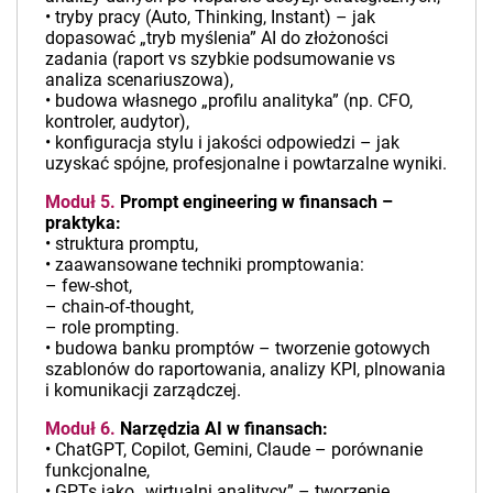
• tryby pracy (Auto, Thinking, Instant) – jak
dopasować „tryb myślenia” AI do złożoności
zadania (raport vs szybkie podsumowanie vs
analiza scenariuszowa),
• budowa własnego „profilu analityka” (np. CFO,
kontroler, audytor),
• konfiguracja stylu i jakości odpowiedzi – jak
uzyskać spójne, profesjonalne i powtarzalne wyniki.
Moduł 5.
Prompt engineering w finansach –
praktyka:
• struktura promptu,
• zaawansowane techniki promptowania:
– few-shot,
– chain-of-thought,
– role prompting.
• budowa banku promptów – tworzenie gotowych
szablonów do raportowania, analizy KPI, plnowania
i komunikacji zarządczej.
Moduł 6.
Narzędzia AI w finansach:
• ChatGPT, Copilot, Gemini, Claude – porównanie
funkcjonalne,
• GPTs jako „wirtualni analitycy” – tworzenie