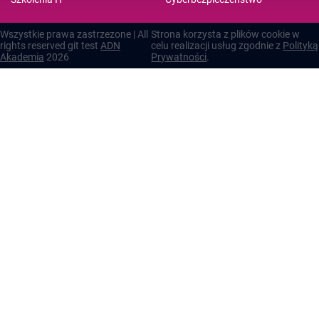
Wszystkie prawa zastrzezone | All
Strona korzysta z plików cookie w
rights reserved git test
ADN
celu realizacji usług zgodnie z
Polityką
Akademia
2026
Prywatności
.