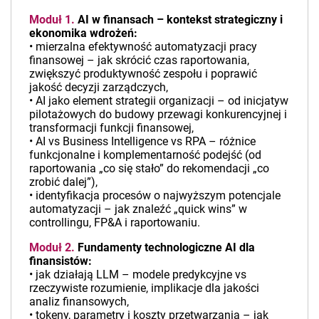
Moduł 1.
AI w finansach – kontekst strategiczny i
ekonomika wdrożeń:
• mierzalna efektywność automatyzacji pracy
finansowej – jak skrócić czas raportowania,
zwiększyć produktywność zespołu i poprawić
jakość decyzji zarządczych,
• AI jako element strategii organizacji – od inicjatyw
pilotażowych do budowy przewagi konkurencyjnej i
transformacji funkcji finansowej,
• AI vs Business Intelligence vs RPA – różnice
funkcjonalne i komplementarność podejść (od
raportowania „co się stało” do rekomendacji „co
zrobić dalej”),
• identyfikacja procesów o najwyższym potencjale
automatyzacji – jak znaleźć „quick wins” w
controllingu, FP&A i raportowaniu.
Moduł 2.
Fundamenty technologiczne AI dla
finansistów:
• jak działają LLM – modele predykcyjne vs
rzeczywiste rozumienie, implikacje dla jakości
analiz finansowych,
• tokeny, parametry i koszty przetwarzania – jak