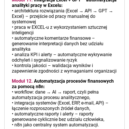
analityki pracy w Excelu:
• architektura rozwiązania (Excel → API → GPT →
Excel) – przejście od pracy manualnej do
systemowej
• praca w EXCEL-u z wykorzystaniem sztucznej
inteligencji
• automatyczne komentarze finansowe –
generowanie interpretacji danych bez udziału
analityka
• analiza KPI i alerty – automatyczne wykrywanie
odchyleń i sygnalizowanie ryzyk
• kontrola jakości – walidacja wyników i
zapewnienie zgodności z wymaganiami organizacji
Moduł 12.
Automatyzacja procesów finansowych
za pomocą n8n:
• workflow: dane → AI → raport, czyli pełna
automatyzacja procesu analitycznego,
• integracja systemów (Excel, ERP, e-mail, API) –
łączenie rozproszonych źródeł danych,
• automatyczne raporty i alerty – raporty
generowane cyklicznie bez udziału człowieka,
• n8n jako centralny system automatyzacji.