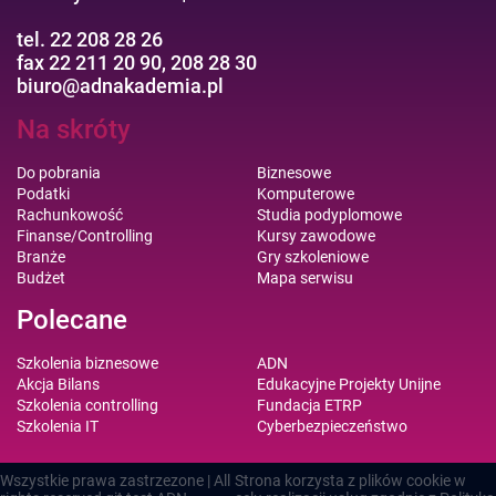
tel. 22 208 28 26
fax 22 211 20 90, 208 28 30
biuro@adnakademia.pl
Na skróty
Do pobrania
Biznesowe
Podatki
Komputerowe
Rachunkowość
Studia podyplomowe
Finanse/Controlling
Kursy zawodowe
Branże
Gry szkoleniowe
Budżet
Mapa serwisu
Polecane
Szkolenia biznesowe
ADN
Akcja Bilans
Edukacyjne Projekty Unijne
Szkolenia controlling
Fundacja ETRP
Szkolenia IT
Cyberbezpieczeństwo
Wszystkie prawa zastrzezone | All
Strona korzysta z plików cookie w