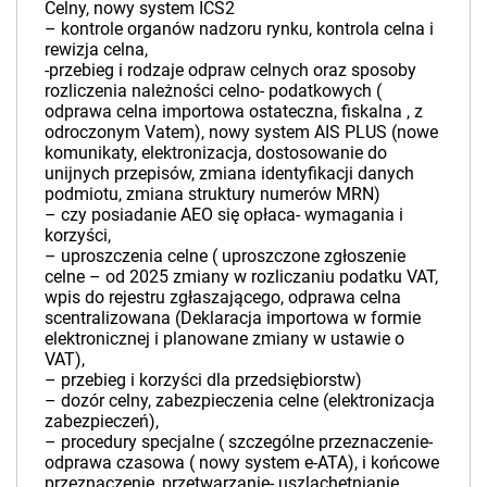
Celny, nowy system ICS2
– kontrole organów nadzoru rynku, kontrola celna i
rewizja celna,
-przebieg i rodzaje odpraw celnych oraz sposoby
rozliczenia należności celno- podatkowych (
odprawa celna importowa ostateczna, fiskalna , z
odroczonym Vatem), nowy system AIS PLUS (nowe
komunikaty, elektronizacja, dostosowanie do
unijnych przepisów, zmiana identyfikacji danych
podmiotu, zmiana struktury numerów MRN)
– czy posiadanie AEO się opłaca- wymagania i
korzyści,
– uproszczenia celne ( uproszczone zgłoszenie
celne – od 2025 zmiany w rozliczaniu podatku VAT,
wpis do rejestru zgłaszającego, odprawa celna
scentralizowana (Deklaracja importowa w formie
elektronicznej i planowane zmiany w ustawie o
VAT),
– przebieg i korzyści dla przedsiębiorstw)
– dozór celny, zabezpieczenia celne (elektronizacja
zabezpieczeń),
– procedury specjalne ( szczególne przeznaczenie-
odprawa czasowa ( nowy system e-ATA), i końcowe
przeznaczenie, przetwarzanie- uszlachetnianie