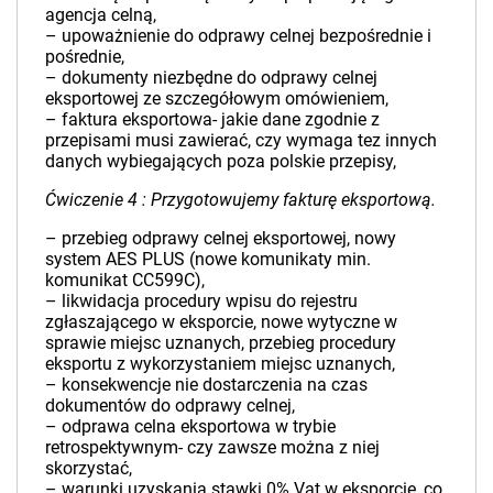
agencja celną,
– upoważnienie do odprawy celnej bezpośrednie i
pośrednie,
– dokumenty niezbędne do odprawy celnej
eksportowej ze szczegółowym omówieniem,
– faktura eksportowa- jakie dane zgodnie z
przepisami musi zawierać, czy wymaga tez innych
danych wybiegających poza polskie przepisy,
Ćwiczenie 4 : Przygotowujemy fakturę eksportową.
– przebieg odprawy celnej eksportowej, nowy
system AES PLUS (nowe komunikaty min.
komunikat CC599C),
– likwidacja procedury wpisu do rejestru
zgłaszającego w eksporcie, nowe wytyczne w
sprawie miejsc uznanych, przebieg procedury
eksportu z wykorzystaniem miejsc uznanych,
– konsekwencje nie dostarczenia na czas
dokumentów do odprawy celnej,
– odprawa celna eksportowa w trybie
retrospektywnym- czy zawsze można z niej
skorzystać,
– warunki uzyskania stawki 0% Vat w eksporcie, co