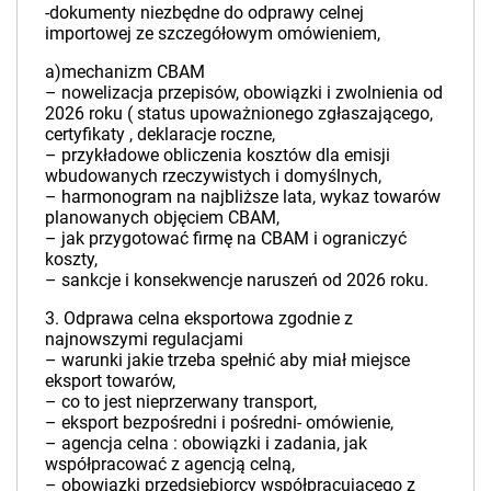
-dokumenty niezbędne do odprawy celnej
importowej ze szczegółowym omówieniem,
a)mechanizm CBAM
– nowelizacja przepisów, obowiązki i zwolnienia od
2026 roku ( status upoważnionego zgłaszającego,
certyfikaty , deklaracje roczne,
– przykładowe obliczenia kosztów dla emisji
wbudowanych rzeczywistych i domyślnych,
– harmonogram na najbliższe lata, wykaz towarów
planowanych objęciem CBAM,
– jak przygotować firmę na CBAM i ograniczyć
koszty,
– sankcje i konsekwencje naruszeń od 2026 roku.
3. Odprawa celna eksportowa zgodnie z
najnowszymi regulacjami
– warunki jakie trzeba spełnić aby miał miejsce
eksport towarów,
– co to jest nieprzerwany transport,
– eksport bezpośredni i pośredni- omówienie,
– agencja celna : obowiązki i zadania, jak
współpracować z agencją celną,
– obowiązki przedsiębiorcy współpracującego z