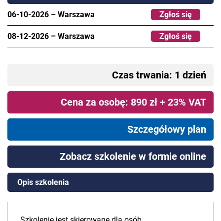
06-10-2026
–
Warszawa
Zgłoś się
08-12-2026
–
Warszawa
Zgłoś się
Czas trwania: 1 dzień
Cena za osobę: 890 zł + 23% VAT
Szczegółowy plan
Zobacz szkolenie w formie online
Opis szkolenia
Szkolenie jest skierowane dla osób