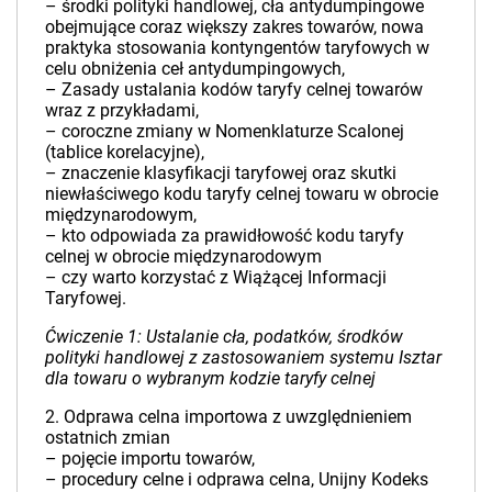
– środki polityki handlowej, cła antydumpingowe
obejmujące coraz większy zakres towarów, nowa
praktyka stosowania kontyngentów taryfowych w
celu obniżenia ceł antydumpingowych,
– Zasady ustalania kodów taryfy celnej towarów
wraz z przykładami,
– coroczne zmiany w Nomenklaturze Scalonej
(tablice korelacyjne),
– znaczenie klasyfikacji taryfowej oraz skutki
niewłaściwego kodu taryfy celnej towaru w obrocie
międzynarodowym,
– kto odpowiada za prawidłowość kodu taryfy
celnej w obrocie międzynarodowym
– czy warto korzystać z Wiążącej Informacji
Taryfowej.
Ćwiczenie 1: Ustalanie cła, podatków, środków
polityki handlowej z zastosowaniem systemu Isztar
dla towaru o wybranym kodzie taryfy celnej
2. Odprawa celna importowa z uwzględnieniem
ostatnich zmian
– pojęcie importu towarów,
– procedury celne i odprawa celna, Unijny Kodeks