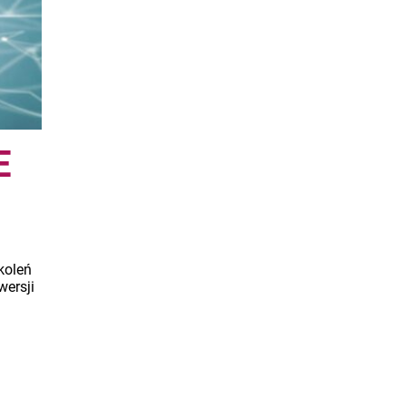
E
koleń
wersji