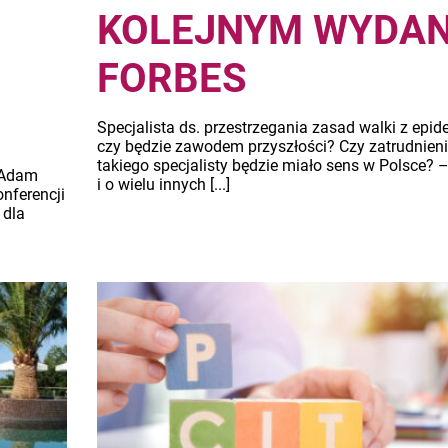
KOLEJNYM WYDAN
FORBES
Specjalista ds. przestrzegania zasad walki z epi
czy będzie zawodem przyszłości? Czy zatrudnien
takiego specjalisty będzie miało sens w Polsce? 
 Adam
i o wielu innych [...]
nferencji
 dla