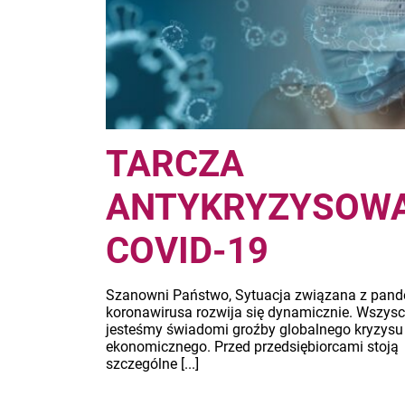
TARCZA
ANTYKRYZYSOW
COVID-19
Szanowni Państwo, Sytuacja związana z pan
koronawirusa rozwija się dynamicznie. Wszys
jesteśmy świadomi groźby globalnego kryzysu
ekonomicznego. Przed przedsiębiorcami stoją
szczególne [...]