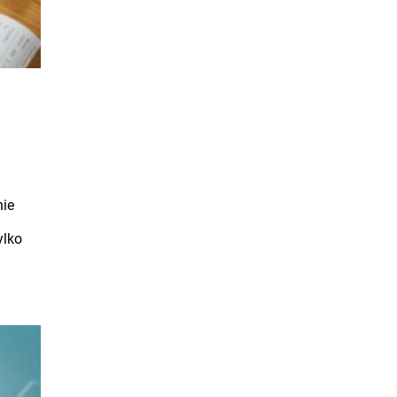
nie
ylko