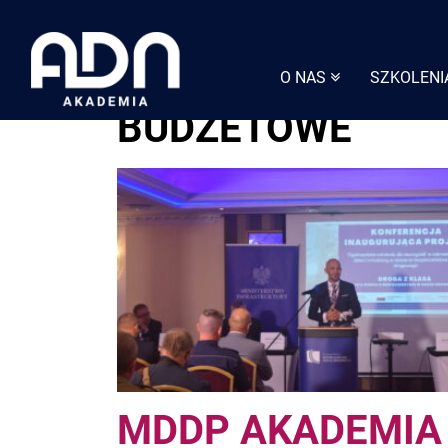
Skip
to
content
O NAS
SZKOLENI
BUDŻETOWE
MDDP AKADEMIA