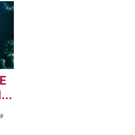
E
..
ji