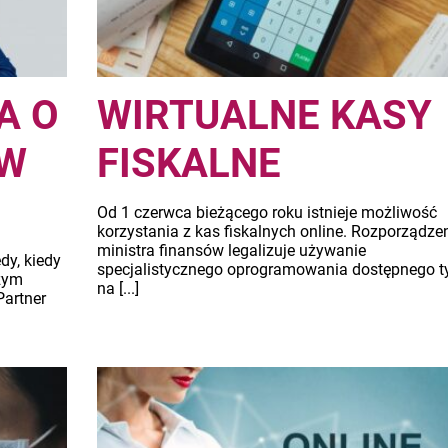
A O
WIRTUALNE KASY
 W
FISKALNE
Od 1 czerwca bieżącego roku istnieje możliwość
korzystania z kas fiskalnych online. Rozporządze
ministra finansów legalizuje używanie
dy, kiedy
specjalistycznego oprogramowania dostępnego t
zym
na [...]
artner