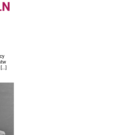
LN
ący
stw
...]