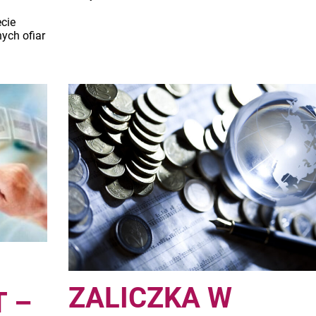
cie
ych ofiar
ZALICZKA W
 –