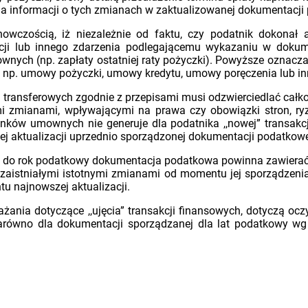
nia informacji o tych zmianach w zaktualizowanej dokumentacji
wczością, iż niezależnie od faktu, czy podatnik dokonał ak
kcji lub innego zdarzenia podlegającemu wykazaniu w dokum
ch (np. zapłaty ostatniej raty pożyczki). Powyższe oznacza z
cji np. umowy pożyczki, umowy kredytu, umowy poręczenia lub i
transferowych zgodnie z przepisami musi odzwierciedlać całkow
ymi zmianami, wpływającymi na prawa czy obowiązki stron, r
ów umownych nie generuje dla podatnika ,,nowej” transakcji
j aktualizacji uprzednio sporządzonej dokumentacji podatkowe
az do rok podatkowy dokumentacja podatkowa powinna zawiera
i zaistniałymi istotnymi zmianami od momentu jej sporządzenia
tu najnowszej aktualizacji.
żania dotyczące ,,ujęcia” transakcji finansowych, dotyczą oc
zarówno dla dokumentacji sporządzanej dla lat podatkowy 