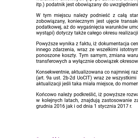
itp.) podatnik jest obowiązany do uwzględnie
W tym miejscu należy podnieść z całą stano
zobowiązany, koniecznym jest ujęcie transa
podatkowej, aż do wygaśnięcia warunków umowny
wystąpi) dotyczy także całego okresu realiza
Powyższe wynika z faktu, iż dokumentacja cen 
innego zdarzenia, wraz ze wszelkimi istotn
ponoszone koszty. Tym samym, zmiana warunk
transferowych a wyłącznie obowiązek okresowe
Konsekwentnie, aktualizowana co najmniej r
(art. 9a ust. 2b-2d UoCIT) wraz ze wszystkim
aktualizacji jeśli taka miała miejsce, do momen
Końcowo należy podkreślić, iż powyższe rozwa
w kolejnych latach, znajdują zastosowanie 
grudnia 2016 jak i od dnia 1 stycznia 2017 r.