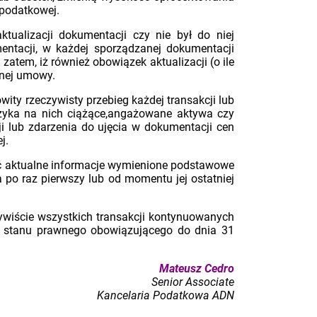
 podatkowej.
tualizacji dokumentacji czy nie był do niej
entacji, w każdej sporządzanej dokumentacji
atem, iż również obowiązek aktualizacji (o ile
nnej umowy.
ity rzeczywisty przebieg każdej transakcji lub
yzyka na nich ciążące,angażowane aktywa czy
 lub zdarzenia do ujęcia w dokumentacji cen
j.
ć aktualne informacje wymienione podstawowe
 po raz pierwszy lub od momentu jej ostatniej
zywiście wszystkich transakcji kontynuowanych
wg stanu prawnego obowiązującego do dnia 31
Mateusz Cedro
Senior Associate
Kancelaria Podatkowa ADN