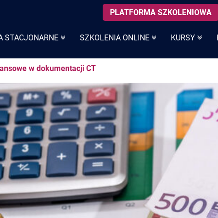
PLATFORMA SZKOLENIOWA
A STACJONARNE
SZKOLENIA ONLINE
KURSY
nansowe w dokumentacji CT