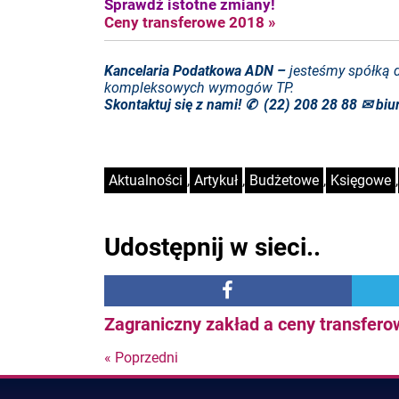
Sprawdź istotne zmiany!
Ceny transferowe 2018 »
Kancelaria Podatkowa ADN –
jesteśmy spółką 
kompleksowych wymogów TP.
Skontaktuj się z nami! ✆ (22) 208 28 88 ✉
biu
Aktualności
,
Artykuł
,
Budżetowe
,
Księgowe
,
Udostępnij w sieci..
Zagraniczny zakład a ceny transfer
« Poprzedni
Nastepny