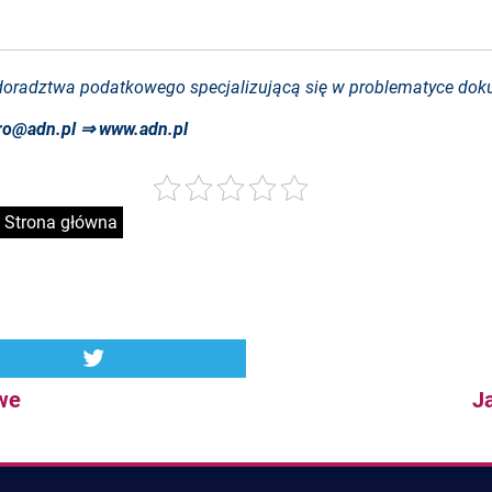
doradztwa podatkowego specjalizującą się w problematyce dok
ro@adn.pl
⇒
www.adn.pl
Strona główna
owe
J