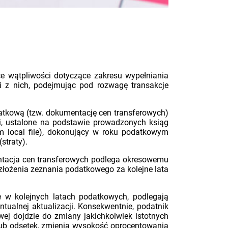
ce wątpliwości dotyczące zakresu wypełniania
i z nich, podejmując pod rozwagę transakcje
datkową (tzw. dokumentację cen transferowych)
ci, ustalone na podstawie prowadzonych ksiąg
 local file), dokonujący w roku podatkowym
straty).
ntacja cen transferowych podlega okresowemu
a złożenia zeznania podatkowego za kolejne lata
 w kolejnych latach podatkowych, podlegają
tualnej aktualizacji. Konsekwentnie, podatnik
owej dojdzie do zmiany jakichkolwiek istotnych
lub odsetek, zmienią wysokość oprocentowania