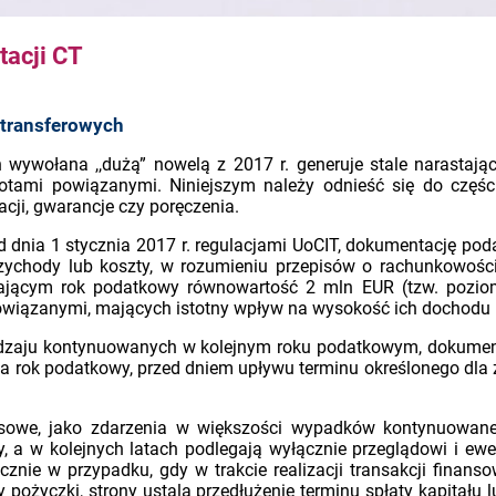
tacji CT
 transferowych
wywołana ,,dużą” nowelą z 2017 r. generuje stale narastają
tami powiązanymi. Niniejszym należy odnieść się do częśc
acji, gwarancje czy poręczenia.
 dnia 1 stycznia 2017 r. regulacjami UoCIT, dokumentację po
przychody lub koszty, w rozumieniu przepisów o rachunkowoś
ającym rok podatkowy równowartość 2 mln EUR (tzw. poziom
powiązanymi, mających istotny wpływ na wysokość ich dochodu (
rodzaju kontynuowanych w kolejnym roku podatkowym, dokume
az na rok podatkowy, przed dniem upływu terminu określonego dl
ansowe, jako zdarzenia w większości wypadków kontynuowane
 a w kolejnych latach podlegają wyłącznie przeglądowi i ewen
znie w przypadku, gdy w trakcie realizacji transakcji finans
życzki, strony ustalą przedłużenie terminu spłaty kapitału 