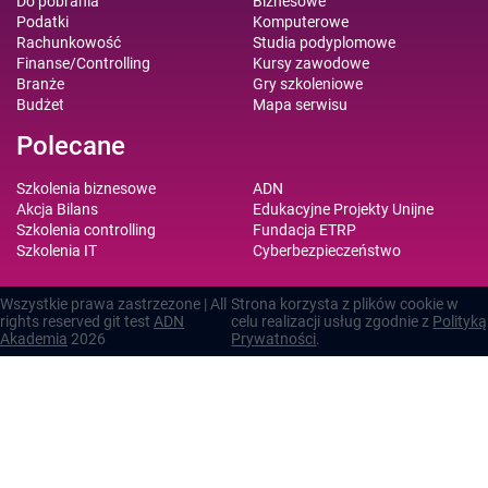
Do pobrania
Biznesowe
Podatki
Komputerowe
Rachunkowość
Studia podyplomowe
Finanse/Controlling
Kursy zawodowe
Branże
Gry szkoleniowe
Budżet
Mapa serwisu
Polecane
Szkolenia biznesowe
ADN
Akcja Bilans
Edukacyjne Projekty Unijne
Szkolenia controlling
Fundacja ETRP
Szkolenia IT
Cyberbezpieczeństwo
Wszystkie prawa zastrzezone | All
Strona korzysta z plików cookie w
rights reserved git test
ADN
celu realizacji usług zgodnie z
Polityką
Akademia
2026
Prywatności
.