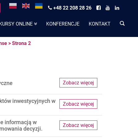
+48 22 208 28 26
KURSY ONLINE
KONFERENCJE
KONTAKT
nse
>
Strona 2
yczne
Zobacz więcej
ektów inwestycyjnych w
Zobacz więcej
e informacją w
Zobacz więcej
jmowania decyzji.