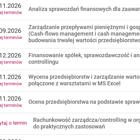
11.2026
Analiza sprawozdań finansowych dla zaaw
ej terminów
Zarządzanie przepływami pieniężnymi i go
09.2026
(Cash-flows management i cash management
ej terminów
budowania trwałej wartości przedsiębiorstw
12.2026
Finansowanie spółek, sprawozdawczość i an
controllingu
ej terminów
11.2026
Wycena przedsiębiorstw i zarządzanie warto
połączone z warsztatami w MS Excel
ej terminów
11.2026
Ocena przedsiębiorstwa na podstawie spra
ej terminów
Rachunkowość zarządcza/controlling w org
taj o termin
do praktycznych zastosowań