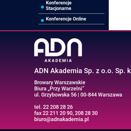
Efektywność
Konferencje
osobista//Wellbeing
Stacjonarne
Konferencje Online
ADN Akademia Sp. z o.o. Sp. k
Browary Warszawskie
Biura „Przy Warzelni”
ul. Grzybowska 56 | 00-844 Warszawa
tel. 22 208 28 26
fax 22 211 20 90, 208 28 30
biuro@adnakademia.pl