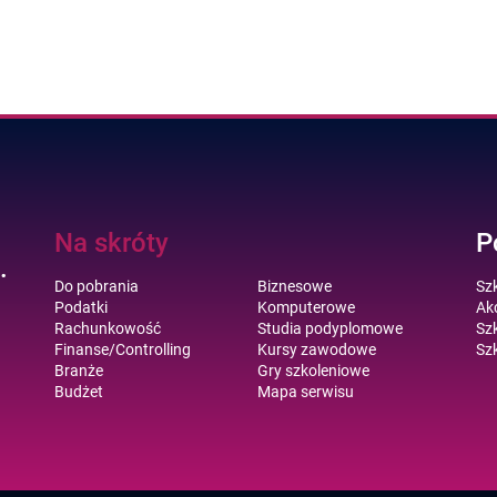
Na skróty
P
.
Do pobrania
Biznesowe
Sz
Podatki
Komputerowe
Akc
Rachunkowość
Studia podyplomowe
Szk
Finanse/Controlling
Kursy zawodowe
Szk
Branże
Gry szkoleniowe
Budżet
Mapa serwisu