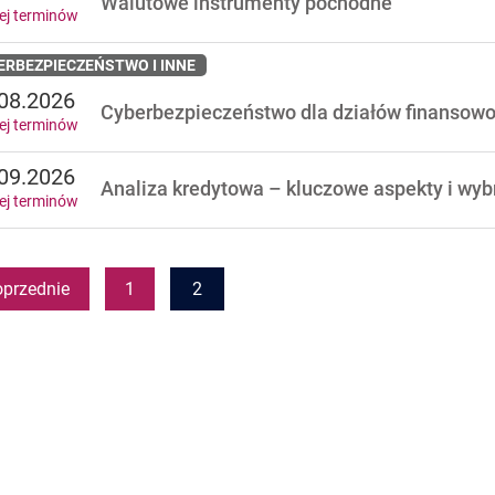
Walutowe instrumenty pochodne
ej terminów
ERBEZPIECZEŃSTWO I INNE
08.2026
Cyberbezpieczeństwo dla działów finansow
ej terminów
09.2026
Analiza kredytowa – kluczowe aspekty i wy
ej terminów
oprzednie
1
2