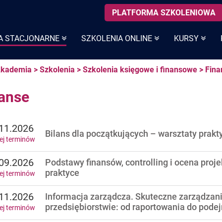
PLATFORMA SZKOLENIOWA
A STACJONARNE
SZKOLENIA ONLINE
KURSY
kademia
>
Szkolenia
>
Szkolenia księgowe i finansowe
>
Fina
anse
11.2026
Bilans dla początkujących – warsztaty prakt
ej terminów
09.2026
Podstawy finansów, controlling i ocena proj
praktyce
ej terminów
11.2026
Informacja zarządcza. Skuteczne zarządzani
przedsiębiorstwie: od raportowania do pode
ej terminów