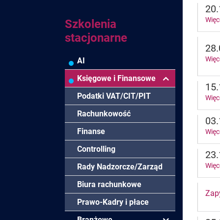
20.
Więc
Szkolenia
stacjonarne
28.
Więc
AI
Księgowe i Finansowe
15.
Podatki VAT/CIT/PIT
Więc
Rachunkowość
03.
Finanse
Więc
Controlling
23.
Więc
Rady Nadzorcze/Zarząd
Biura rachunkowe
Zapy
Prawo-Kadry i płace
Branżowe