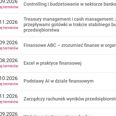
09.2026
Controlling i budżetowanie w sektorze ban
ej terminów
Treasury management i cash management: z
11.2026
przepływami gotówki w trakcie stabilnego b
ej terminów
przedsiębiorstwa
09.2026
Finansowe ABC – zrozumieć finanse w organ
ej terminów
08.2026
Excel w praktyce finansowej
ej terminów
10.2026
Podstawy AI w dziale finansowym
ej terminów
11.2026
Zarządczy rachunek wyników przedsiębiors
ej terminów
09.2026