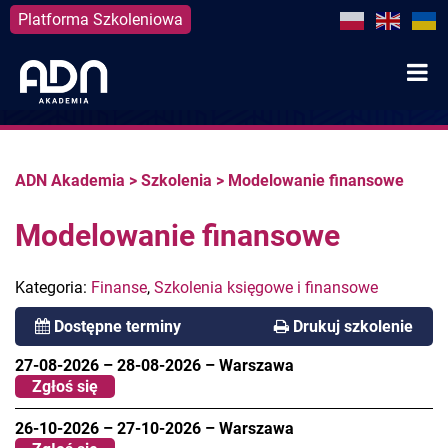
Platforma Szkoleniowa
Skip
to
content
ADN Akademia
>
Szkolenia
>
Modelowanie finansowe
Modelowanie finansowe
Kategoria:
Finanse
,
Szkolenia księgowe i finansowe
Dostępne terminy
Drukuj szkolenie
27-08-2026
–
28-08-2026
–
Warszawa
Zgłoś się
26-10-2026
–
27-10-2026
–
Warszawa