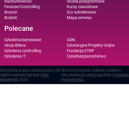
Rachunkowość
Studia podyplomowe
Finanse/Controlling
Kursy zawodowe
Branże
Gry szkoleniowe
Budżet
Mapa serwisu
Polecane
Szkolenia biznesowe
ADN
Akcja Bilans
Edukacyjne Projekty Unijne
Szkolenia controlling
Fundacja ETRP
Szkolenia IT
Cyberbezpieczeństwo
Wszystkie prawa zastrzezone | All
Strona korzysta z plików cookie w
rights reserved git test
ADN
celu realizacji usług zgodnie z
Polityką
Akademia
2026
Prywatności
.