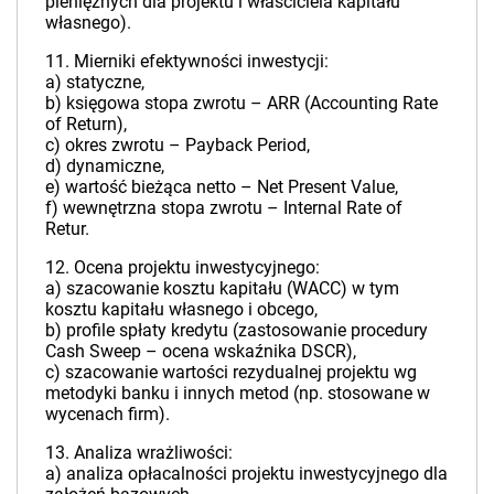
pieniężnych dla projektu i właściciela kapitału
własnego).
11. Mierniki efektywności inwestycji:
a) statyczne,
b) księgowa stopa zwrotu – ARR (Accounting Rate
of Return),
c) okres zwrotu – Payback Period,
d) dynamiczne,
e) wartość bieżąca netto – Net Present Value,
f) wewnętrzna stopa zwrotu – Internal Rate of
Retur.
12. Ocena projektu inwestycyjnego:
a) szacowanie kosztu kapitału (WACC) w tym
kosztu kapitału własnego i obcego,
b) profile spłaty kredytu (zastosowanie procedury
Cash Sweep – ocena wskaźnika DSCR),
c) szacowanie wartości rezydualnej projektu wg
metodyki banku i innych metod (np. stosowane w
wycenach firm).
13. Analiza wrażliwości:
a) analiza opłacalności projektu inwestycyjnego dla