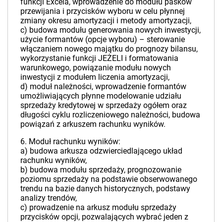
funkcji Excela, wprowadzenie do modułu pasków
przewijania i przycisków wyboru w celu płynnej
zmiany okresu amortyzacji i metody amortyzacji,
c) budowa modułu generowania nowych inwestycji,
użycie formantów (opcje wyboru) – sterowanie
włączaniem nowego majątku do prognozy bilansu,
wykorzystanie funkcji JEŻELI i formatowania
warunkowego, powiązanie modułu nowych
inwestycji z modułem liczenia amortyzacji,
d) moduł należności, wprowadzenie formantów
umożliwiających płynne modelowanie udziału
sprzedaży kredytowej w sprzedaży ogółem oraz
długości cyklu rozliczeniowego należności, budowa
powiązań z arkuszem rachunku wyników.
6. Moduł rachunku wyników:
a) budowa arkusza odzwierciedlającego układ
rachunku wyników,
b) budowa modułu sprzedaży, prognozowanie
poziomu sprzedaży na podstawie obserwowanego
trendu na bazie danych historycznych, podstawy
analizy trendów,
c) prowadzenie na arkusz modułu sprzedaży
przycisków opcji, pozwalających wybrać jeden z