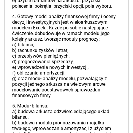
e) użycie formantów na arkuszu: przyciski
polecenia, pokrętła, przyciski opcji, pola wyboru.
4. Gotowy model analizy finansowej firmy i oceny
decyzji inwestycyjnych jest wieloarkuszowym
modelem Excela. Każde po sobie następujące
ćwiczenie, dobudowuje w ramach modelu jego
kolejny arkusz, tworząc moduły prognozy:
a) bilansu,
b) rachunku zysków i strat,
c) przepływów pieniężnych,
d) prognozowania sprzedaży,
e) wprowadzenia nowych inwestycji,
f) obliczania amortyzacji,
g) oraz moduł analizy modelu, pozwalający z
pozycji jednego arkusza na wielowymiarowe
modelowanie podstawowych sprawozdań
finansowych firmy.
5. Moduł bilansu:
a) budowa arkusza odzwierciedlającego układ
bilansu,
b) budowa modułu prognozowania majątku
trwałego, wprowadzanie amortyzacji z użyciem