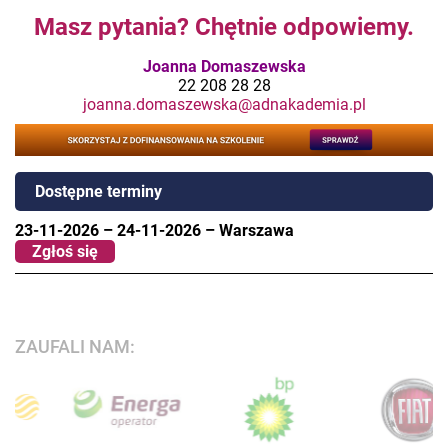
Masz pytania? Chętnie odpowiemy.
Joanna Domaszewska
22 208 28 28
joanna.domaszewska@adnakademia.pl
Dostępne terminy
23-11-2026
–
24-11-2026
–
Warszawa
Zgłoś się
ZAUFALI NAM: