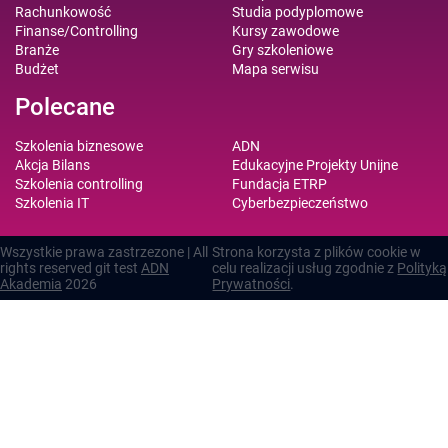
Rachunkowość
Studia podyplomowe
Finanse/Controlling
Kursy zawodowe
Branże
Gry szkoleniowe
Budżet
Mapa serwisu
Polecane
Szkolenia biznesowe
ADN
Akcja Bilans
Edukacyjne Projekty Unijne
Szkolenia controlling
Fundacja ETRP
Szkolenia IT
Cyberbezpieczeństwo
Wszystkie prawa zastrzezone | All
Strona korzysta z plików cookie w
rights reserved git test
ADN
celu realizacji usług zgodnie z
Polityką
Akademia
2026
Prywatności
.