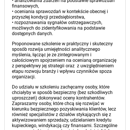
• analizowania zdarzeń na podstawie sprawozdań
finansowych,
• oceniania sprawozdań w kontekście obecnej i
przyszłej kondycji przedsiębiorstwa,
• rozpoznawania sygnałów ostrzegawczych,
możliwych do zidentyfikowania na podstawie
dostępnych danych.
Proponowane szkolenie w praktyczny i skuteczny
sposób rozwija umiejętności analitycznego
myślenia, łącząc je ze zintegrowanym i
całościowym spojrzeniem na ocenianą organizację
z perspektywy jej strategii oraz z uwzględnieniem
etapu rozwoju branży i wpływu czynników spoza
organizacji.
Do udziału w szkoleniu zachęcamy osoby, które
chciałyby w sposób bezpieczny (bez szkodliwych
uproszczeń) dokonywać oceny kontrahentów.
Zapraszamy osoby, które chcą się rozwijać w
kierunku bezpiecznego pozyskiwania klientów, lecz
również specjalistów z działów stykających się z
aktywizowaniem sprzedaży, udzielaniem kredytu
kupieckiego, windykacją czy finansami. Szczególne