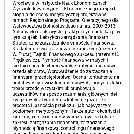
Wrocławiu w Instytucie Nauk Ekonomicznych
Wydziału Inżynieryjno – Ekonomicznego, ekspert I
stopnia do oceny merytorycznej projektów w
ramach Regionalnego Programu Operacyjnego dla
Województwa Dolnośląskiego na lata 2007-2013.
Autor wielu naukowych i praktycznych publikacji, w
tym książek: Leksykon zarządzania finansami,
Strategiczne zarządzanie płynnością finansową,
Krótkoterminowe zarządzanie kapitałem (razem z
W. Pluta), Tajniki finansowego sukcesu (razem z K.
Prędkiewicz), Płynność finansowa w małych i
średnich przedsiębiorstwach, Strategie finansowe
przedsiębiorstw, Wprowadzenie do zarządzania
finansami przedsiębiorstwa, Ocena kontrahenta na
podstawie sprawozdań finansowych, i innych. Jako
trener przede wszystkim ukierunkowuje
uczestników na sposób rozumienia głównych idei
związanych z tematem szkolenia, łącząc je z
prostotą i jasnością przekazu i jak najwyższym
poziomem merytorycznym. Także autor otwartych i
zamkniętych seminariów, warsztatów i szkoleń z
zakresu zarządzania finansami, zarządzania
płynnością finansową, controllingu finansowego,
analizy finansowej kontrahenta, finansowego