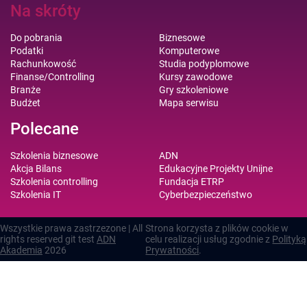
Na skróty
Do pobrania
Biznesowe
Podatki
Komputerowe
Rachunkowość
Studia podyplomowe
Finanse/Controlling
Kursy zawodowe
Branże
Gry szkoleniowe
Budżet
Mapa serwisu
Polecane
Szkolenia biznesowe
ADN
Akcja Bilans
Edukacyjne Projekty Unijne
Szkolenia controlling
Fundacja ETRP
Szkolenia IT
Cyberbezpieczeństwo
Wszystkie prawa zastrzezone | All
Strona korzysta z plików cookie w
rights reserved git test
ADN
celu realizacji usług zgodnie z
Polityką
Akademia
2026
Prywatności
.