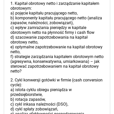
1. Kapitał obrotowy netto i zarządzanie kapitałem
obrotowym:
a) pojęcie kapitału pracującego netto,
b) komponenty kapitału pracującego netto (analiza
zapasów, należności, zobowiązań),
c) wpływ zamrażania pieniędzy w kapitale
obrotowym netto na płynność firmy i cash flow
d) szacowanie zapotrzebowania na kapitał
obrotowy netto,
e) optymalne zapotrzebowanie na kapitał obrotowy
netto,
f) strategie zarządzania kapitałem obrotowym netto
(agresywna, konserwatywna, umiarkowana) – jak
sterować zapotrzebowaniem na kapitał obrotowy
netto?
2. Cykl konwersji gotówki w firmie (cash conversion
cycle):
a) istota cyklu obiegu pieniądza w
przedsiębiorstwie,
b) rotacja zapasów,
c) cykl inkasa należności (DSO),
d) cykl spłaty zobowiązań,
e) analiza efektywności gospodarowania