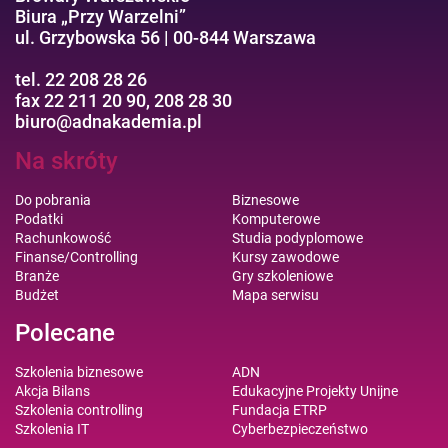
Biura „Przy Warzelni”
ul. Grzybowska 56 | 00-844 Warszawa
tel. 22 208 28 26
fax 22 211 20 90, 208 28 30
biuro@adnakademia.pl
Na skróty
Do pobrania
Biznesowe
Podatki
Komputerowe
Rachunkowość
Studia podyplomowe
Finanse/Controlling
Kursy zawodowe
Branże
Gry szkoleniowe
Budżet
Mapa serwisu
Polecane
Szkolenia biznesowe
ADN
Akcja Bilans
Edukacyjne Projekty Unijne
Szkolenia controlling
Fundacja ETRP
Szkolenia IT
Cyberbezpieczeństwo