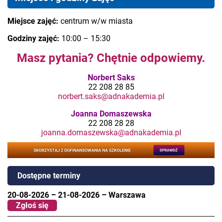
Miejsce zajęć:
centrum w/w miasta
Godziny zajęć:
10:00 – 15:30
Masz pytania? Chętnie odpowiemy.
Norbert Saks
22 208 28 85
norbert.saks@adnakademia.pl
Joanna Domaszewska
22 208 28 28
joanna.domaszewska@adnakademia.pl
Dostępne terminy
20-08-2026
–
21-08-2026
–
Warszawa
Zgłoś się