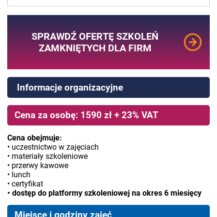
SPRAWDŹ OFERTĘ SZKOLEŃ
ZAMKNIĘTYCH DLA FIRM
Informacje organizacyjne
Cena za osobę: 1590 zł + 23% VAT
Cena obejmuje:
• uczestnictwo w zajęciach
• materiały szkoleniowe
• przerwy kawowe
• lunch
• certyfikat
• dostęp do platformy szkoleniowej na okres 6 miesięcy
Miejsce i godziny zajęć