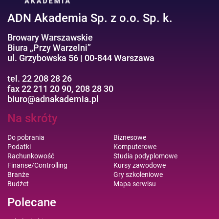
ADN Akademia Sp. z o.o. Sp. k.
Browary Warszawskie
Biura „Przy Warzelni”
ul. Grzybowska 56 | 00-844 Warszawa
tel. 22 208 28 26
fax 22 211 20 90, 208 28 30
biuro@adnakademia.pl
Na skróty
Do pobrania
Biznesowe
Podatki
Komputerowe
Rachunkowość
Studia podyplomowe
Finanse/Controlling
Kursy zawodowe
Branże
Gry szkoleniowe
Budżet
Mapa serwisu
Polecane