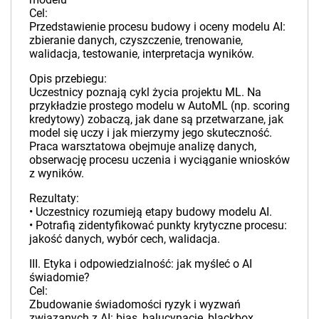
Cel:
Przedstawienie procesu budowy i oceny modelu AI:
zbieranie danych, czyszczenie, trenowanie,
walidacja, testowanie, interpretacja wyników.
Opis przebiegu:
Uczestnicy poznają cykl życia projektu ML. Na
przykładzie prostego modelu w AutoML (np. scoring
kredytowy) zobaczą, jak dane są przetwarzane, jak
model się uczy i jak mierzymy jego skuteczność.
Praca warsztatowa obejmuje analizę danych,
obserwację procesu uczenia i wyciąganie wniosków
z wyników.
Rezultaty:
• Uczestnicy rozumieją etapy budowy modelu AI.
• Potrafią zidentyfikować punkty krytyczne procesu:
jakość danych, wybór cech, walidacja.
III. Etyka i odpowiedzialność: jak myśleć o AI
świadomie?
Cel:
Zbudowanie świadomości ryzyk i wyzwań
związanych z AI: bias, halucynacje, blackbox,