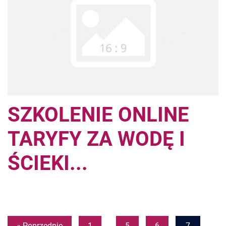
SZKOLENIE ONLINE
TARYFY ZA WODĘ I
ŚCIEKI...
Pages
« Poprzednie
1
…
5
6
7