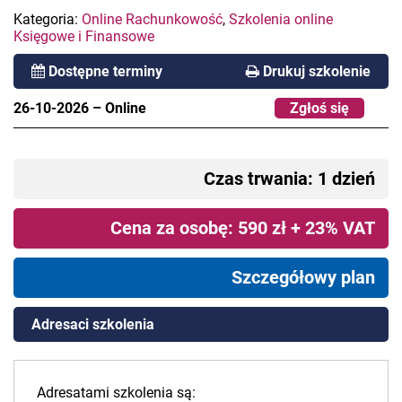
Kategoria:
Online Rachunkowość
,
Szkolenia online
Księgowe i Finansowe
Dostępne terminy
Drukuj szkolenie
26-10-2026
–
Online
Zgłoś się
Czas trwania: 1 dzień
Cena za osobę: 590 zł + 23% VAT
Szczegółowy plan
Adresaci szkolenia
Adresatami szkolenia są: