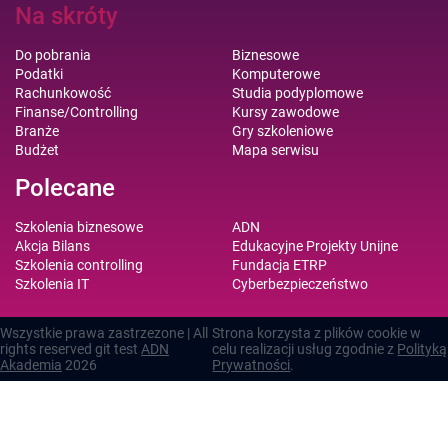
Na skróty
Do pobrania
Biznesowe
Podatki
Komputerowe
Rachunkowość
Studia podyplomowe
Finanse/Controlling
Kursy zawodowe
Branże
Gry szkoleniowe
Budżet
Mapa serwisu
Polecane
Szkolenia biznesowe
ADN
Akcja Bilans
Edukacyjne Projekty Unijne
Szkolenia controlling
Fundacja ETRP
Szkolenia IT
Cyberbezpieczeństwo
Wszystkie prawa zastrzezone | All
Strona korzysta z plików cookie w
rights reserved git test
ADN
celu realizacji usług zgodnie z
Polityką
Akademia
2026
Prywatności
.